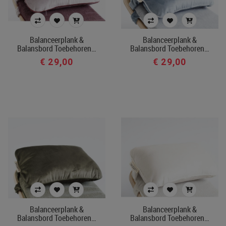
balanceerplank & balansbord
balanceerplank & balansbord toebehoren
Balanceerplank &
Balanceerplank &
Balansbord Toebehoren…
Balansbord Toebehoren…
Prijs
€ 29,00
€ 29,00
€ 29
€ 180
Merk
Kleur
In voorraad
Ecocheque artikelen
Balanceerplank &
Balanceerplank &
Filters toepassen
Balansbord Toebehoren…
Balansbord Toebehoren…