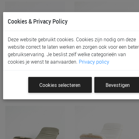
Cookies & Privacy Policy
Deze website gebruikt cookies. Cookies zijn nodig om deze
website correct te laten werken en zorgen ook voor een beter
gebruikservaring. Je beslist zelf welke categorieën van
Balanceerplank &
Balanceerplank &
cookies je wenst te aanvaarden.
Privacy policy
Balansbord Toebehoren…
Balansbord Toebehoren…
€ 69,00
€ 69,00
Cookies selecteren
Bevestigen