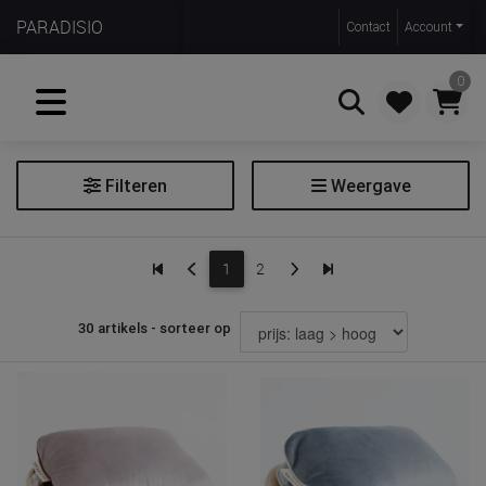
PARADISIO
Contact
Account
0
Filteren
Weergave
Zoeken
Balansspeelgoed
1
2
Extra filters
30 artikels - sorteer op
Leeftijdscategorie
Filter balansspeelgoed
Soort