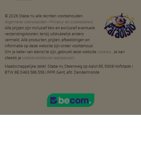
© 2026 Stabe nv, alle rechten voorbehouden.
Algemene voorwaarden
-
Privacy- en cookiebeleid
Alle prijzen zijn inclusief btw en exclusief eventuele
verzendingskosten, tenzij uitdrukkelijk anders
vermeld. Alle producten, prijzen, afbeeldingen en
informatie op deze website zijn onder voorbehoud.
Om je beter van dienst te zijn, gebruikt deze website
cookies
. Je kan
steeds je
cookievoorkeuren aanpassen
.
Maatschappelijke zetel: Stabe nv, Steenweg op Aalst 85, 9308 Hofstade |
BTW BE 0463.586.556 | RPR Gent, afd. Dendermonde