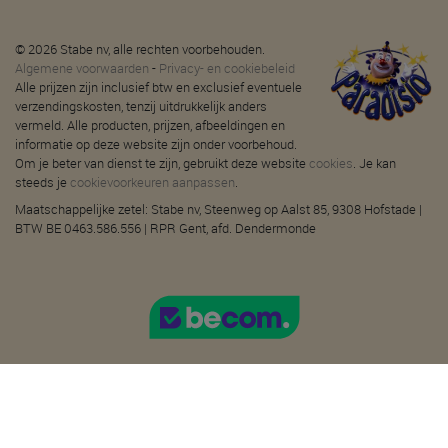
© 2026 Stabe nv, alle rechten voorbehouden.
Algemene voorwaarden
-
Privacy- en cookiebeleid
Alle prijzen zijn inclusief btw en exclusief eventuele
verzendingskosten, tenzij uitdrukkelijk anders
vermeld. Alle producten, prijzen, afbeeldingen en
informatie op deze website zijn onder voorbehoud.
Om je beter van dienst te zijn, gebruikt deze website
cookies
. Je kan
steeds je
cookievoorkeuren aanpassen
.
Maatschappelijke zetel: Stabe nv, Steenweg op Aalst 85, 9308 Hofstade |
BTW BE 0463.586.556 | RPR Gent, afd. Dendermonde