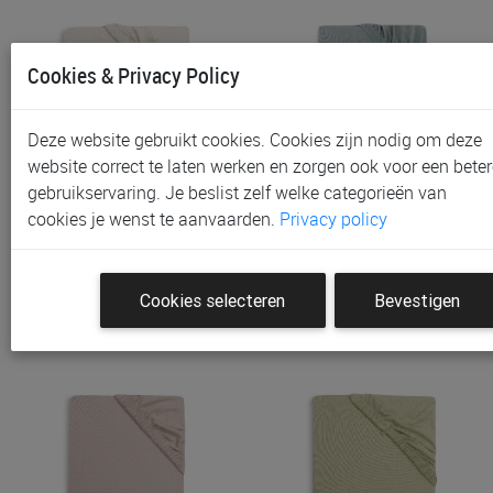
Cookies & Privacy Policy
Deze website gebruikt cookies. Cookies zijn nodig om deze
website correct te laten werken en zorgen ook voor een beter
gebruikservaring. Je beslist zelf welke categorieën van
Hoeslaken Jollein, Voor
Hoeslaken Jollein, Voor
cookies je wenst te aanvaarden.
Privacy policy
Wieg/draagmand | Sand
Wieg/draagmand | Sea G…
€ 5,90
€ 5,90
Cookies selecteren
Bevestigen