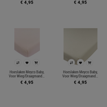
€ 4,95
€ 4,95
In voorraad
Ecocheque artikelen
Belgisch product
Filters toepassen
Hoeslaken Meyco Baby,
Hoeslaken Meyco Baby,
Voor Wieg/draagmand…
Voor Wieg/draagmand…
€ 4,95
€ 4,95