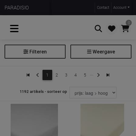
PARADISIO
Contact
Account
0
Filteren
Weergave
Zoeken
Deken
...
1
2
3
4
5
Donsdeken
Donsovertrek
1192 artikels - sorteer op
Hemel
Hemelstaaf
Hoeslaken
Hoofdkussen
Klamboe