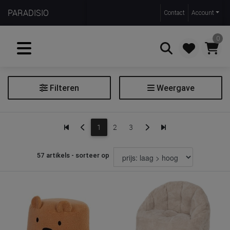
PARADISIO
Contact
Account
0
Filteren
Weergave
Zoeken
Kindermeubilair
1
2
3
Filter kindermeubilair
57 artikels - sorteer op
Soort
kinderzetel
kinder schommelstoel
poef