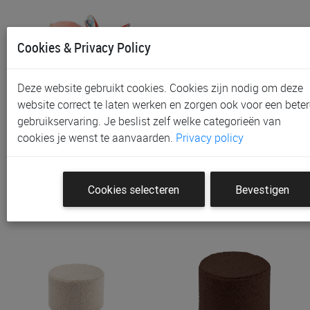
Cookies & Privacy Policy
Deze website gebruikt cookies. Cookies zijn nodig om deze
website correct te laten werken en zorgen ook voor een beter
gebruikservaring. Je beslist zelf welke categorieën van
Kinderzetel Lilliputiens,
Poef Wigiwama | Pouffe
cookies je wenst te aanvaarden.
Privacy policy
Club Zetel | Stella
€ 74,95
€ 98,00
Cookies selecteren
Bevestigen