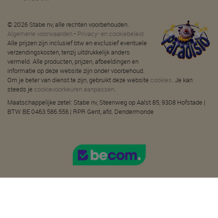
© 2026 Stabe nv, alle rechten voorbehouden.
Algemene voorwaarden
-
Privacy- en cookiebeleid
Alle prijzen zijn inclusief btw en exclusief eventuele
verzendingskosten, tenzij uitdrukkelijk anders
vermeld. Alle producten, prijzen, afbeeldingen en
informatie op deze website zijn onder voorbehoud.
Om je beter van dienst te zijn, gebruikt deze website
cookies
. Je kan
steeds je
cookievoorkeuren aanpassen
.
Maatschappelijke zetel: Stabe nv, Steenweg op Aalst 85, 9308 Hofstade |
BTW BE 0463.586.556 | RPR Gent, afd. Dendermonde