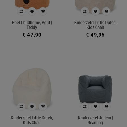
Prijs
Poef Childhome, Pouf |
Kinderzetel Little Dutch,
€ 47
€ 587
Teddy
Kids Chair
€ 47,90
€ 49,95
Merk
Kleur
In voorraad
Belgisch product
Filters toepassen
Kinderzetel Little Dutch,
Kinderzetel Jollein |
Kids Chair
Beanbag