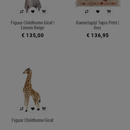
Wekker slaaptrainer
Prijs
Figuur Childhome Giraf |
Kamertapijt Tapis Petit |
Linnen Beige
Inez
€ 1
€ 149
€ 135,00
€ 136,95
Merk
Kleur
In voorraad
Belgisch product
Filters toepassen
Figuur Childhome Giraf