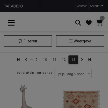
PARADISIO
Contact
Account
0
Filteren
Weergave
Zoeken
Decoratie
...
9
10
11
12
13
Groeimeter
Hemel
291 artikels - sorteer op
Hemelstaaf
Kamertapijt
Klamboe
Muurstickers
Sierkussen