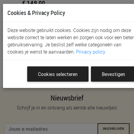
€ 149,00
Cookies & Privacy Policy
Deze website gebruikt cookies. Cookies zijn nodig om deze
website correct te laten werken en zorgen ook voor een beter
...
9
10
11
12
13
gebruikservaring. Je beslist zelf welke categorieën van
cookies je wenst te aanvaarden.
Privacy policy
291 artikels - sorteer op
Cookies selecteren
Bevestigen
Nieuwsbrief
Schrijf je in en ontvang als eerste alle nieuwtjes!
INSCHRIJVEN