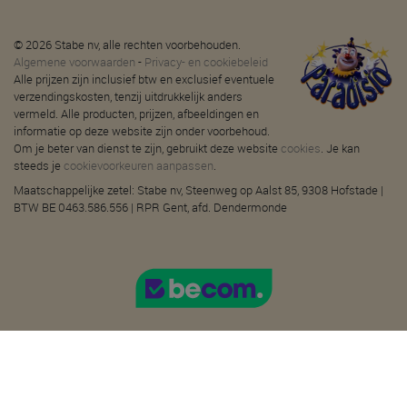
© 2026 Stabe nv, alle rechten voorbehouden.
Algemene voorwaarden
-
Privacy- en cookiebeleid
Alle prijzen zijn inclusief btw en exclusief eventuele
verzendingskosten, tenzij uitdrukkelijk anders
vermeld. Alle producten, prijzen, afbeeldingen en
informatie op deze website zijn onder voorbehoud.
Om je beter van dienst te zijn, gebruikt deze website
cookies
. Je kan
steeds je
cookievoorkeuren aanpassen
.
Maatschappelijke zetel: Stabe nv, Steenweg op Aalst 85, 9308 Hofstade |
BTW BE 0463.586.556 | RPR Gent, afd. Dendermonde