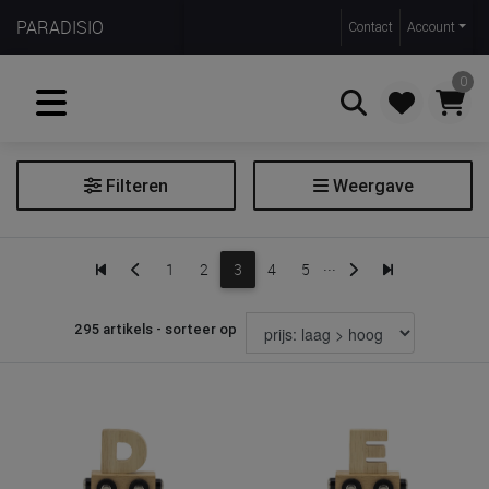
PARADISIO
Contact
Account
0
Filteren
Weergave
Zoeken
Decoratie
...
1
2
3
4
5
Groeimeter
Hemel
295 artikels - sorteer op
Hemelstaaf
Kamertapijt
Klamboe
Muurstickers
Sierkussen