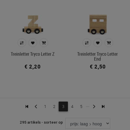
Treinletter Tryco Letter Z
Treinletter Tryco Letter
End
€ 2,20
€ 2,50
...
1
2
3
4
5
295 artikels - sorteer op