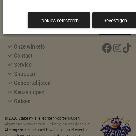
Schrijf je in en ontvang als eerste alle nieuwtjes!
Cookies selecteren
Bevestigen
INSCHRIJVEN
Onze winkels
Contact
Service
Shoppen
Geboortelijsten
Keuzehulpen
Gidsen
© 2026 Stabe nv, alle rechten voorbehouden.
Algemene voorwaarden
-
Privacy- en cookiebeleid
Alle prijzen zijn inclusief btw en exclusief eventuele
verzendingskosten, tenzij uitdrukkelijk anders