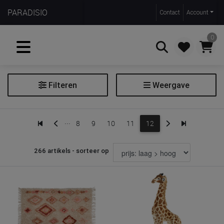
PARADISIO
Contact
Account
0
Filteren
Weergave
Zoeken
Decoratie
...
8
9
10
11
12
Groeimeter
Hemel
266 artikels - sorteer op
Hemelstaaf
Kamertapijt
Muurstickers
Sierkussen
Wekker slaaptrainer