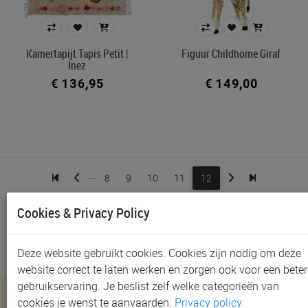
Prijs
€ 1
€ 149
Kamertapijt Tapis Petit |
Figuur Childhome Giraf
Inez
€ 136,95
€ 149,00
Merk
Kleur
...
8
9
10
11
12
In voorraad
Belgisch product
Cookies & Privacy Policy
266 artikels - sorteer op
Filters toepassen
Deze website gebruikt cookies. Cookies zijn nodig om deze
website correct te laten werken en zorgen ook voor een beter
gebruikservaring. Je beslist zelf welke categorieën van
Nieuwsbrief
cookies je wenst te aanvaarden.
Privacy policy