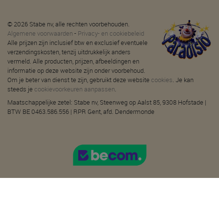
© 2026 Stabe nv, alle rechten voorbehouden.
Algemene voorwaarden
-
Privacy- en cookiebeleid
Alle prijzen zijn inclusief btw en exclusief eventuele
verzendingskosten, tenzij uitdrukkelijk anders
vermeld. Alle producten, prijzen, afbeeldingen en
informatie op deze website zijn onder voorbehoud.
Om je beter van dienst te zijn, gebruikt deze website
cookies
. Je kan
steeds je
cookievoorkeuren aanpassen
.
Maatschappelijke zetel: Stabe nv, Steenweg op Aalst 85, 9308 Hofstade |
BTW BE 0463.586.556 | RPR Gent, afd. Dendermonde