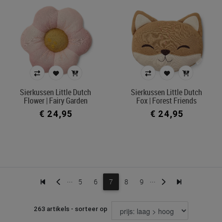
Sierkussen Little Dutch
Sierkussen Little Dutch
Flower | Fairy Garden
Fox | Forest Friends
€ 24,95
€ 24,95
...
...
5
6
7
8
9
263 artikels - sorteer op