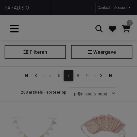
PARADISIO
Contact
Account
0
Filteren
Weergave
Zoeken
Decoratie
...
...
5
6
7
8
9
Groeimeter
Hemel
263 artikels - sorteer op
Hemelstaaf
Kamertapijt
Muurstickers
Sierkussen
Wekker slaaptrainer