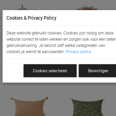
Cookies & Privacy Policy
Deze website gebruikt cookies. Cookies zijn nodig om deze
website correct te laten werken en zorgen ook voor een beter
gebruikservaring. Je beslist zelf welke categorieën van
Muurdecoratie Little
Muurdecoratie Little
cookies je wenst te aanvaarden.
Privacy policy
Dutch Wanddecoratie Kr…
Dutch Wanddecoratie Le…
€ 19,95
€ 19,95
Cookies selecteren
Bevestigen