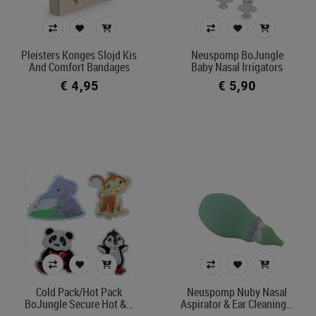
Wondverzorging
Prijs
Pleisters Konges Slojd Kis
Neuspomp BoJungle
And Comfort Bandages
Baby Nasal Irrigators
€ 4
€ 99
€ 4,95
€ 5,90
Merk
Kleur
In voorraad
Belgisch product
Filters toepassen
Cold Pack/hot Pack
Neuspomp Nuby Nasal
BoJungle Secure Hot &…
Aspirator & Ear Cleaning…