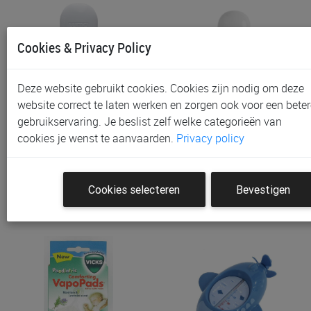
Cookies & Privacy Policy
Deze website gebruikt cookies. Cookies zijn nodig om deze
website correct te laten werken en zorgen ook voor een beter
gebruikservaring. Je beslist zelf welke categorieën van
Badthermometer Luma
Badthermometer Luma
cookies je wenst te aanvaarden.
Privacy policy
Bath Thermometer | Sno…
Bath Thermometer | White
€ 7,90
€ 7,90
Cookies selecteren
Bevestigen