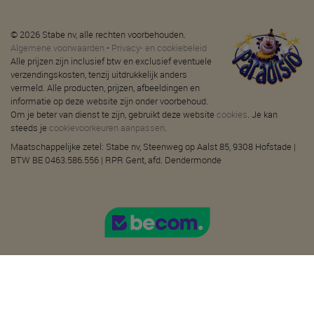
© 2026 Stabe nv, alle rechten voorbehouden.
Algemene voorwaarden
-
Privacy- en cookiebeleid
Alle prijzen zijn inclusief btw en exclusief eventuele
verzendingskosten, tenzij uitdrukkelijk anders
vermeld. Alle producten, prijzen, afbeeldingen en
informatie op deze website zijn onder voorbehoud.
Om je beter van dienst te zijn, gebruikt deze website
cookies
. Je kan
steeds je
cookievoorkeuren aanpassen
.
Maatschappelijke zetel: Stabe nv, Steenweg op Aalst 85, 9308 Hofstade |
BTW BE 0463.586.556 | RPR Gent, afd. Dendermonde