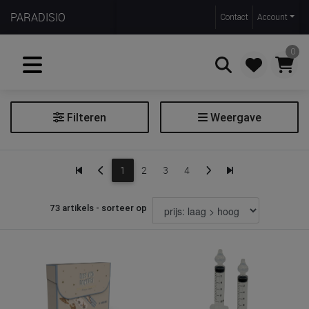
PARADISIO
Contact
Account
0
Filteren
Weergave
Zoeken
Aerosolapparaat
1
2
3
4
Aromatherapie
Luchtbevochtiger
73 artikels - sorteer op
Luchtreiniger
Neuspomp
Thermometer
Thermometerset
Weegschaal