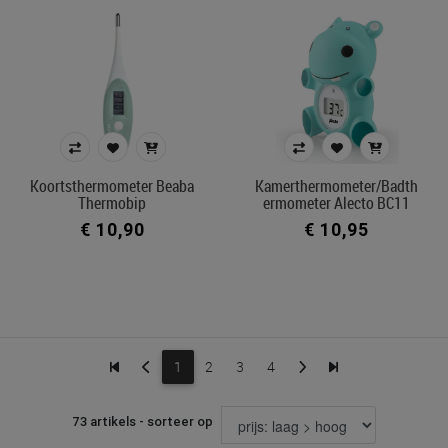
Koortsthermometer Beaba
Kamerthermometer/badth
Thermobip
Ermometer Alecto BC11
€ 10,90
€ 10,95
1
2
3
4
73 artikels - sorteer op