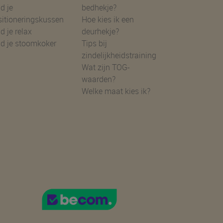
d je
bedhekje?
sitioneringskussen
Hoe kies ik een
d je relax
deurhekje?
nd je stoomkoker
Tips bij
zindelijkheidstraining
Wat zijn TOG-
waarden?
Welke maat kies ik?