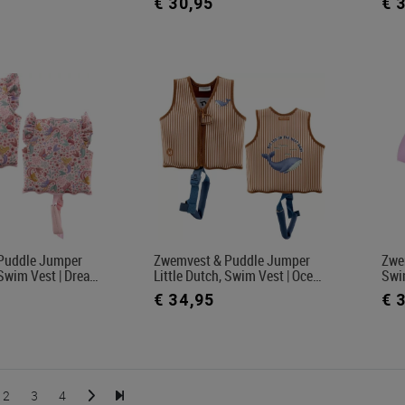
€ 30,95
€ 
Puddle Jumper
Zwemvest & Puddle Jumper
Zwe
 Swim Vest | Drea…
Little Dutch, Swim Vest | Oce…
Swi
€ 34,95
€ 
2
3
4