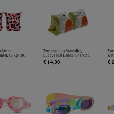
s Swim
Zwembandjes Sunnylife,
Zwe
anter, 15 Kg- 30…
Buddy Float Bands | Shark At…
Wat
€ 14,00
€ 