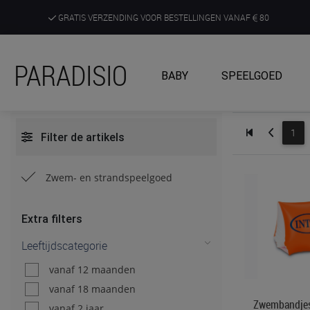
GRATIS VERZENDING VOOR BESTELLINGEN VANAF
80
DE RUIMSTE KEUZE AAN DE SCHERPSTE PRIJZEN
PARADISIO
BABY
SPEELGOED
ONTDEK, BELEEF EN KRIJG ADVIES IN ONZE WINKELS
1
Filter de artikels
Zwem- en strandspeelgoed
Extra filters
Leeftijdscategorie
vanaf 12 maanden
vanaf 18 maanden
Zwembandjes 
vanaf 2 jaar