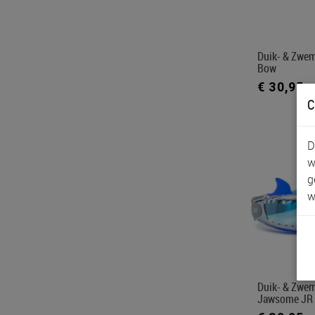
Duik- & Zwem
Bow
€ 30,95
C
D
w
g
w
Duik- & Zwem
Jawsome JR