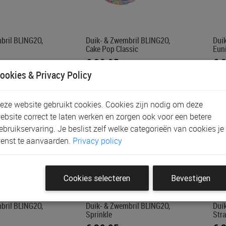
bril BLING2O,
Duik- & Zwembril BLING2O,
Dui
Cake Pop Classic
Eun
€ 30,95
€ 
ookies & Privacy Policy
eze website gebruikt cookies. Cookies zijn nodig om deze
ebsite correct te laten werken en zorgen ook voor een betere
ebruikservaring. Je beslist zelf welke categorieën van cookies je
enst te aanvaarden.
Privacy policy
Cookies selecteren
Bevestigen
bril BLING2O,
Duik- & Zwembril BLING2O,
Dui
Sprinkle
Str