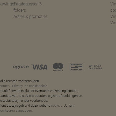
huwingen
Catalogussen &
Vin
folders
po
Acties & promoties
Vin
Vi
 alle rechten voorbehouden.
aarden
-
Privacy- en cookiebeleid
 inclusief btw en exclusief eventuele verzendingskosten,
jk anders vermeld. Alle producten, prijzen, afbeeldingen en
ze website zijn onder voorbehoud.
ienst te zijn, gebruikt deze website
cookies
. Je kan
voorkeuren aanpassen
.