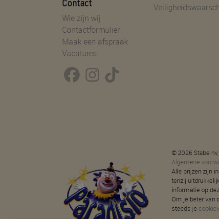
Contact
Veiligheidswaarsc
Wie zijn wij
Contactformulier
Maak een afspraak
Vacatures
© 2026 Stabe nv,
Algemene voorw
Alle prijzen zijn
tenzij uitdrukkeli
informatie op de
Om je beter van d
steeds je
cookie