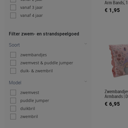
Arm Bands, 1
vanaf 3 jaar
€ 1,95
vanaf 4 jaar
Filter zwem- en strandspeelgoed
Soort
zwembandjes
zwemvest & puddle jumper
duik- & zwembril
Model
Zwembandjes 
zwemvest
Armbands | 
puddle jumper
€ 6,95
duikbril
zwembril