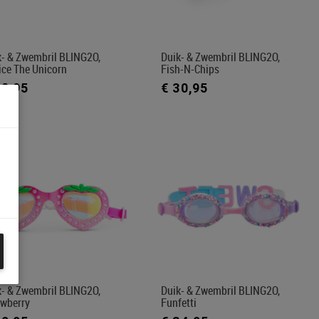
k- & Zwembril BLING2O,
Duik- & Zwembril BLING2O,
ice The Unicorn
Fish-N-Chips
30,95
€ 30,95
k- & Zwembril BLING2O,
Duik- & Zwembril BLING2O,
awberry
Funfetti