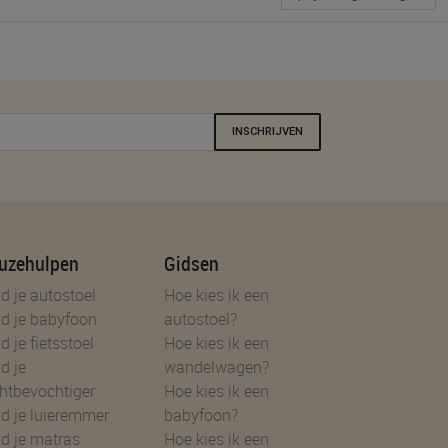
INSCHRIJVEN
uzehulpen
Gidsen
d je autostoel
Hoe kies ik een
d je babyfoon
autostoel?
d je fietsstoel
Hoe kies ik een
d je
wandelwagen?
htbevochtiger
Hoe kies ik een
d je luieremmer
babyfoon?
d je matras
Hoe kies ik een