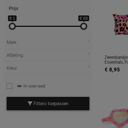
Prijs
€ 1
€ 68
Merk
Afdeling
Zwembandje
Essentials, P
Kleur
€ 8,95
In voorraad
Filters toepassen