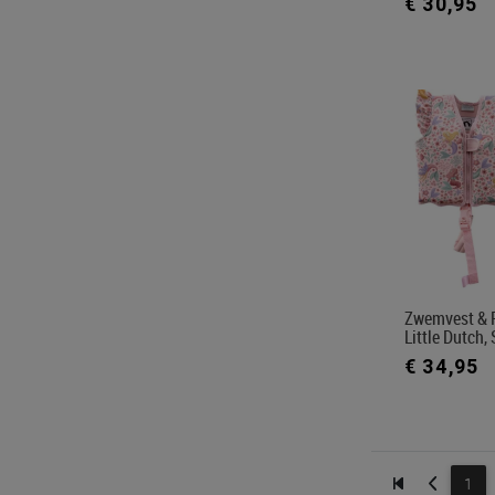
€ 30,95
Zwemvest & 
Little Dutch,
€ 34,95
1