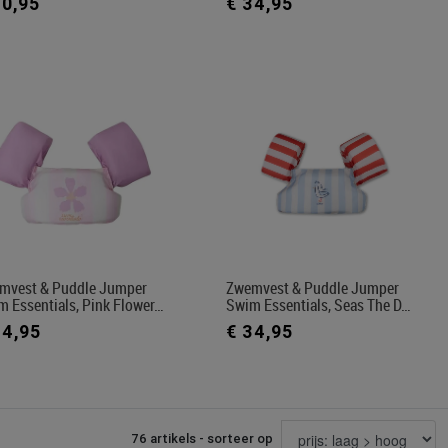
30,95
€ 34,95
mvest & Puddle Jumper
Zwemvest & Puddle Jumper
m Essentials, Pink Flower…
Swim Essentials, Seas The D…
34,95
€ 34,95
76 artikels - sorteer op