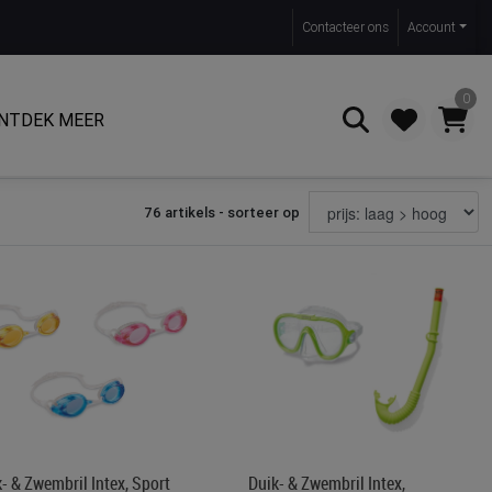
Contact
eer ons
Account
0
NTDEK MEER
76 artikels - sorteer op
Zoeken
- & Zwembril Intex, Sport
Duik- & Zwembril Intex,