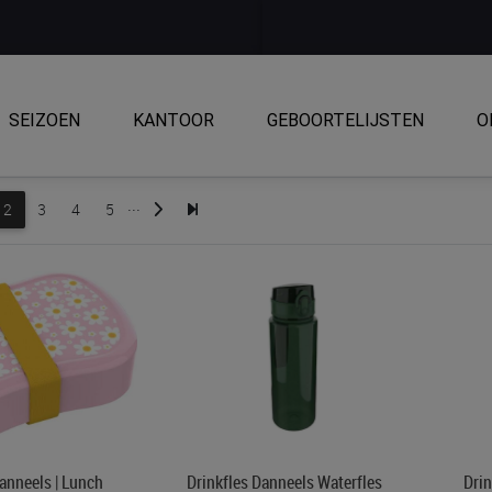
SEIZOEN
KANTOOR
GEBOORTELIJSTEN
O
...
2
3
4
5
nneels | Lunch
Drinkfles Danneels Waterfles
Drin