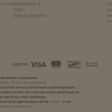
huwingen
Catalogussen &
Vin
folders
po
Acties & promoties
Vin
Vi
 alle rechten voorbehouden.
aarden
-
Privacy- en cookiebeleid
 inclusief btw en exclusief eventuele verzendingskosten,
jk anders vermeld. Alle producten, prijzen, afbeeldingen en
ze website zijn onder voorbehoud.
ienst te zijn, gebruikt deze website
cookies
. Je kan
voorkeuren aanpassen
.