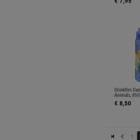
€ 7,95
Drinkfles Da
Animals, 850
€ 8,50
1