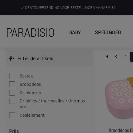
GRATIS VERZENDING VOOR BESTELLINGEN VANAF
80
DE RUIMSTE KEUZE AAN DE SCHERPSTE PRIJZEN
PARADISIO
BABY
SPEELGOED
ONTDEK, BELEEF EN KRIJG ADVIES IN ONZE WINKELS
1
Filter de artikels
Bestek
Brooddoos
Drinkbeker
Drinkfles / thermosfles / thermos
pot
Koelelement
Brooddoos Da
Prijs