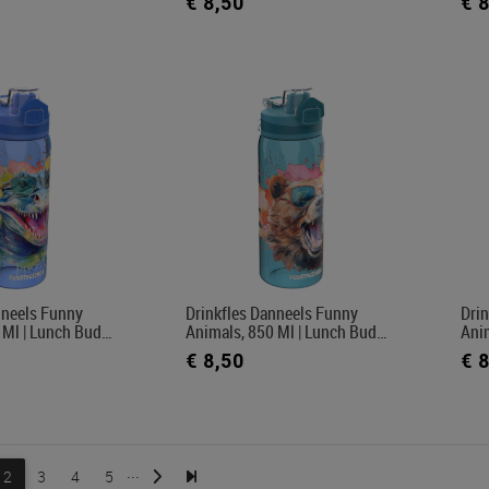
€ 8,50
€ 
nneels Funny
Drinkfles Danneels Funny
Dri
 Ml | Lunch Bud…
Animals, 850 Ml | Lunch Bud…
Ani
€ 8,50
€ 
...
2
3
4
5