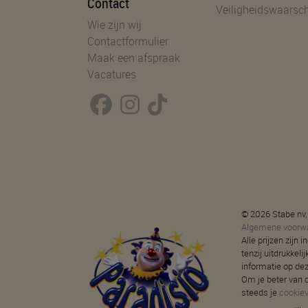
Contact
Veiligheidswaarsc
Wie zijn wij
Contactformulier
Maak een afspraak
Vacatures
© 2026 Stabe nv,
Algemene voorw
Alle prijzen zijn
tenzij uitdrukkeli
informatie op de
Om je beter van d
steeds je
cookie