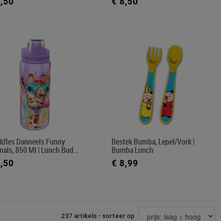
8,50
€ 8,50
nkfles Danneels Funny
Bestek Bumba, Lepel/vork |
mals, 850 Ml | Lunch Bud…
Bumba Lunch
8,50
€ 8,99
237 artikels - sorteer op