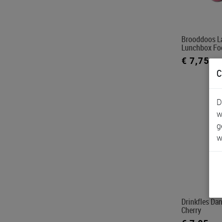
Brooddoos L
Lunchbox Foo
€ 7,75
C
D
w
g
w
Drinkfles Dan
Cherry