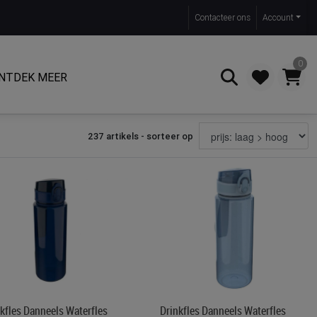
Contact
eer ons
Account
0
NTDEK MEER
237 artikels - sorteer op
Zoeken
kfles Danneels Waterfles
Drinkfles Danneels Waterfles