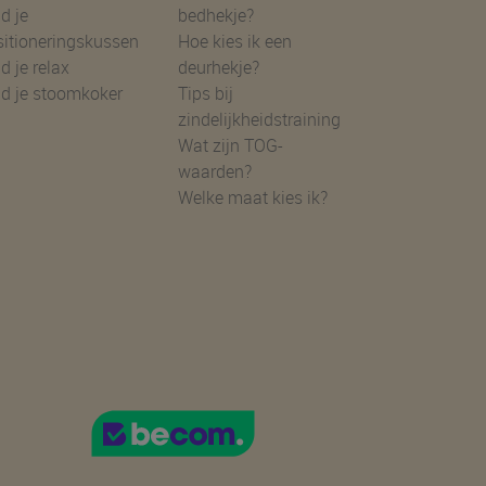
d je
bedhekje?
sitioneringskussen
Hoe kies ik een
d je relax
deurhekje?
nd je stoomkoker
Tips bij
zindelijkheidstraining
Wat zijn TOG-
waarden?
Welke maat kies ik?