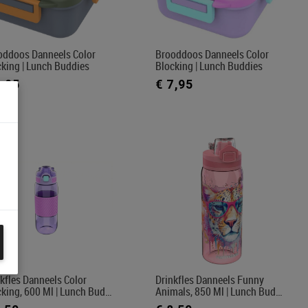
oddoos Danneels Color
Brooddoos Danneels Color
king | Lunch Buddies
Blocking | Lunch Buddies
7,95
€ 7,95
kfles Danneels Color
Drinkfles Danneels Funny
cking, 600 Ml | Lunch Bud…
Animals, 850 Ml | Lunch Bud…