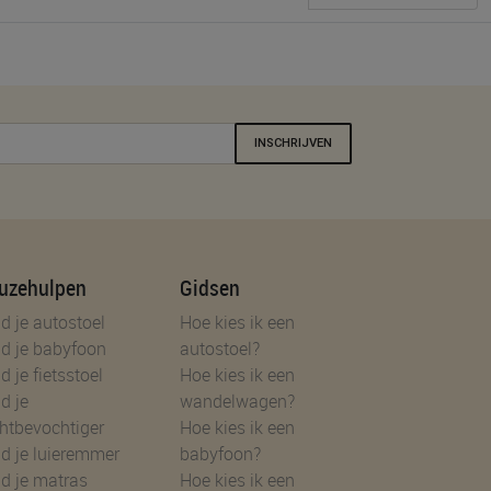
INSCHRIJVEN
uzehulpen
Gidsen
d je autostoel
Hoe kies ik een
d je babyfoon
autostoel?
d je fietsstoel
Hoe kies ik een
d je
wandelwagen?
htbevochtiger
Hoe kies ik een
d je luieremmer
babyfoon?
d je matras
Hoe kies ik een