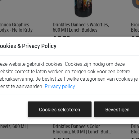
annoo Graphics
Drinkfles Danneels Waterfles,
Bro
dyx - Hello Kitty
600 Ml | Lunch Buddies
Bloc
€ 7,75
€ 
ookies & Privacy Policy
eze website gebruikt cookies. Cookies zijn nodig om deze
ebsite correct te laten werken en zorgen ook voor een betere
ebruikservaring. Je beslist zelf welke categorieën van cookies je
enst te aanvaarden.
Privacy policy
Cookies selecteren
Bevestigen
neels, 600 Ml |
Drinkfles Danneels Color
Drin
Blocking, 600 Ml | Lunch Bud…
Blo