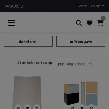
PARADISIO
Contact
Account
0
Filteren
Weergave
Zoeken
Kaftpapier
24 artikels - sorteer op
Prijs
€ 0
€ 8
Merk