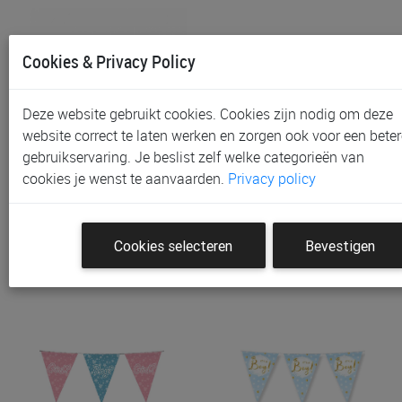
Cookies & Privacy Policy
Deze website gebruikt cookies. Cookies zijn nodig om deze
website correct te laten werken en zorgen ook voor een beter
gebruikservaring. Je beslist zelf welke categorieën van
Feestartikelen PD Party
Feestartikelen PD Party
cookies je wenst te aanvaarden.
Privacy policy
Party Flags Foil
Party Flags Foil
€ 3,50
€ 3,50
Cookies selecteren
Bevestigen