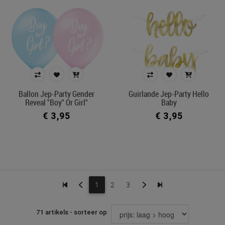
Ballon Jep-Party Gender
Guirlande Jep-Party Hello
Reveal "Boy" Or Girl"
Baby
€ 3,95
€ 3,95
1
2
3
71 artikels - sorteer op