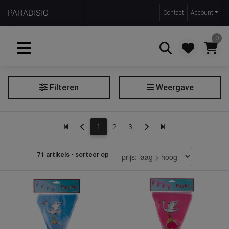
PARADISIO
Contact
Account
0
Filteren
Weergave
Zoeken
Babyvoorspellingen
1
2
3
Ballon
Boek
71 artikels - sorteer op
Decoratie
Feestartikelen
Fun stuff
Prijs