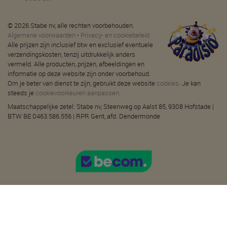
© 2026 Stabe nv, alle rechten voorbehouden.
Algemene voorwaarden
-
Privacy- en cookiebeleid
Alle prijzen zijn inclusief btw en exclusief eventuele
verzendingskosten, tenzij uitdrukkelijk anders
vermeld. Alle producten, prijzen, afbeeldingen en
informatie op deze website zijn onder voorbehoud.
Om je beter van dienst te zijn, gebruikt deze website
cookies
. Je kan
steeds je
cookievoorkeuren aanpassen
.
Maatschappelijke zetel: Stabe nv, Steenweg op Aalst 85, 9308 Hofstade |
BTW BE 0463.586.556 | RPR Gent, afd. Dendermonde