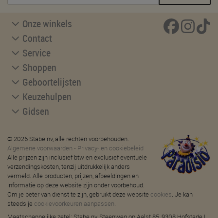
Onze winkels
Contact
Service
Shoppen
Geboortelijsten
Keuzehulpen
Gidsen
© 2026 Stabe nv, alle rechten voorbehouden.
Algemene voorwaarden
-
Privacy- en cookiebeleid
Alle prijzen zijn inclusief btw en exclusief eventuele
verzendingskosten, tenzij uitdrukkelijk anders
vermeld. Alle producten, prijzen, afbeeldingen en
informatie op deze website zijn onder voorbehoud.
Om je beter van dienst te zijn, gebruikt deze website
cookies
. Je kan
steeds je
cookievoorkeuren aanpassen
.
Maatschappelijke zetel: Stabe nv, Steenweg op Aalst 85, 9308 Hofstade |