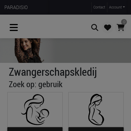
PARADISIO
Contact
Account
0
Zoeken
Zwangerschapskledij
Zoek op: gebruik