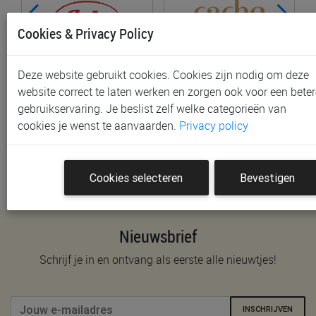
Cookies & Privacy Policy
Deze website gebruikt cookies. Cookies zijn nodig om deze
website correct te laten werken en zorgen ook voor een beter
Anita Maternity
CACHE COEUR
gebruikservaring. Je beslist zelf welke categorieën van
cookies je wenst te aanvaarden.
Privacy policy
Cookies selecteren
Bevestigen
Nieuwsbrief
Schrijf je in en ontvang als eerste alle nieuwtjes!
INSCHRIJVEN