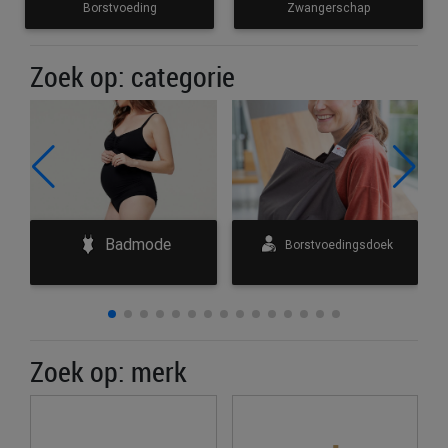
Borstvoeding
Zwangerschap
Zoek op: categorie
Badmode
e
Borstvoedingsdoek
Zoek op: merk