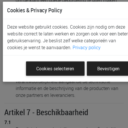
om de klant een goede beoordeling te laten maken.
Cookies & Privacy Policy
6.2
Paradisio kan niet aansprakelijk worden gesteld voor
eventuele onjuistheden/fouten in de informatie die
Deze website gebruikt cookies. Cookies zijn nodig om deze
gegeven wordt bij de artikelen.
website correct te laten werken en zorgen ook voor een beter
gebruikservaring. Je beslist zelf welke categorieën van
6.3
De foto's die bij de producten weergeven worden, zijn
cookies je wenst te aanvaarden.
Privacy policy
een waarheidsgetrouwe weergave van de
aangeboden goederen. Ze zijn niet contractueel en
verplichten Paradisio op geen enkele manier.
Cookies selecteren
Bevestigen
Daarnaast draagt Paradisio geen enkele
verantwoordelijkheid aangaande de technische
informatie en de beschrijving van de producten van
onze partners en leveranciers.
Artikel 7 - Beschikbaarheid
7.1