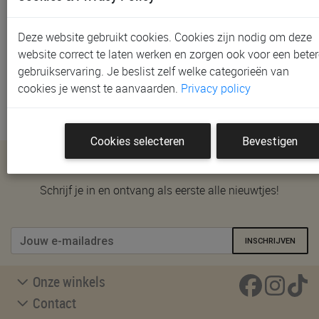
We helpen je graag verder. Neem contact met ons op
via het
contactformulier
en we beantwoorden je vraag
zo snel mogelijk. Word je liever telefonisch of in één
Deze website gebruikt cookies. Cookies zijn nodig om deze
van onze winkels verder geholpen? Bekijk onze
website correct te laten werken en zorgen ook voor een beter
winkelpagina
voor adressen, openingsuren en
gebruikservaring. Je beslist zelf welke categorieën van
afspraakmogelijkheden.
cookies je wenst te aanvaarden.
Privacy policy
Cookies selecteren
Bevestigen
Nieuwsbrief
Schrijf je in en ontvang als eerste alle nieuwtjes!
INSCHRIJVEN
Onze winkels
Contact