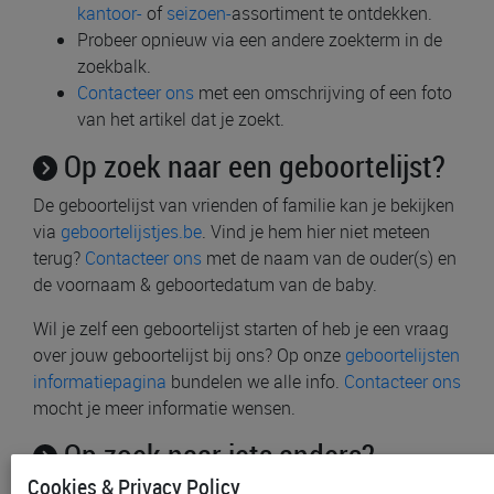
kantoor-
of
seizoen-
assortiment te ontdekken.
Probeer opnieuw via een andere zoekterm in de
zoekbalk.
Contacteer ons
met een omschrijving of een foto
van het artikel dat je zoekt.
Op zoek naar een geboortelijst?
De geboortelijst van vrienden of familie kan je bekijken
via
geboortelijstjes.be
. Vind je hem hier niet meteen
terug?
Contacteer ons
met de naam van de ouder(s) en
de voornaam & geboortedatum van de baby.
Wil je zelf een geboortelijst starten of heb je een vraag
over jouw geboortelijst bij ons? Op onze
geboortelijsten
informatiepagina
bundelen we alle info.
Contacteer ons
mocht je meer informatie wensen.
Op zoek naar iets anders?
Cookies & Privacy Policy