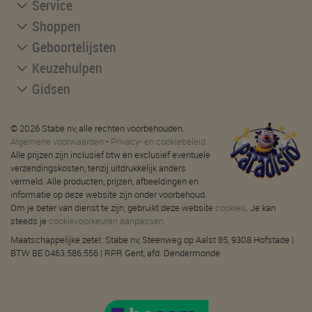
Service
Shoppen
Geboortelijsten
Keuzehulpen
Gidsen
© 2026 Stabe nv, alle rechten voorbehouden.
Algemene voorwaarden
-
Privacy- en cookiebeleid
Alle prijzen zijn inclusief btw en exclusief eventuele
verzendingskosten, tenzij uitdrukkelijk anders
vermeld. Alle producten, prijzen, afbeeldingen en
informatie op deze website zijn onder voorbehoud.
Om je beter van dienst te zijn, gebruikt deze website
cookies
. Je kan
steeds je
cookievoorkeuren aanpassen
.
Maatschappelijke zetel: Stabe nv, Steenweg op Aalst 85, 9308 Hofstade |
BTW BE 0463.586.556 | RPR Gent, afd. Dendermonde