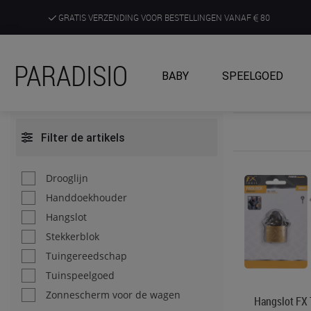
GRATIS VERZENDING VOOR BESTELLINGEN VANAF
80
DE RUIMSTE KEUZE AAN DE SCHERPSTE PRIJZEN
PARADISIO
BABY
SPEELGOED
ONTDEK, BELEEF EN KRIJG ADVIES IN ONZE WINKELS
Filter de artikels
Drooglijn
Handdoekhouder
Hangslot
Stekkerblok
Tuingereedschap
Tuinspeelgoed
Zonnescherm voor de wagen
Hangslot FX 