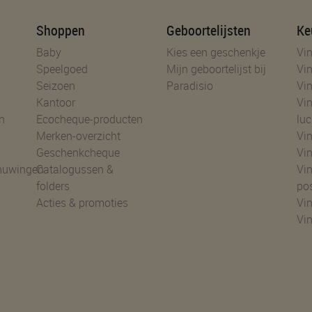
Shoppen
Geboortelijsten
Ke
Baby
Kies een geschenkje
Vin
Speelgoed
Mijn geboortelijst bij
Vin
Seizoen
Paradisio
Vin
Kantoor
Vin
n
Ecocheque-producten
luc
Merken-overzicht
Vin
Geschenkcheque
Vin
huwingen
Catalogussen &
Vin
folders
po
Acties & promoties
Vin
Vi