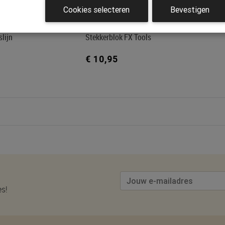
Cookies selecteren
Bevestigen
lijn
Stekkerblok FX Tools
€ 10,95
es!