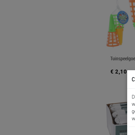
Tuinspeelgo
€ 2,10
C
D
w
g
w