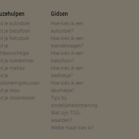
uzehulpen
Gidsen
d je autostoel
Hoe kies ik een
d je babyfoon
autostoel?
d je fietsstoel
Hoe kies ik een
d je
wandelwagen?
htbevochtiger
Hoe kies ik een
d je luieremmer
babyfoon?
d je matras
Hoe kies ik een
d je
bedhekje?
sitioneringskussen
Hoe kies ik een
d je relax
deurhekje?
nd je stoomkoker
Tips bij
zindelijkheidstraining
Wat zijn TOG-
waarden?
Welke maat kies ik?