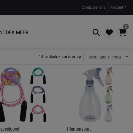
Contact
eer ons
Account
0
NTDEK MEER
14 artikels - sorteer op
Zoeken
nspeelgoed
Plantenspuit