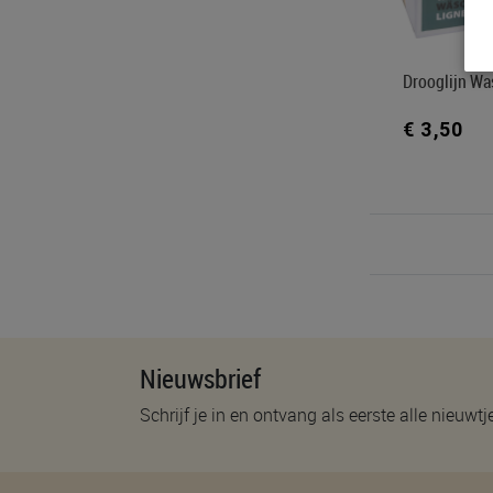
Drooglijn Was
€ 3,50
Nieuwsbrief
Schrijf je in en ontvang als eerste alle nieuwtj