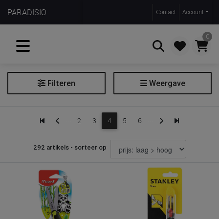
PARADISIO
Contact
Account
0
Filteren
Weergave
Zoeken
Afroller
...
...
2
3
4
5
6
Bureau onderlegger
Duimspijker
292 artikels - sorteer op
Elastieken
Kleefband
Lat
Magneet
Nietjes