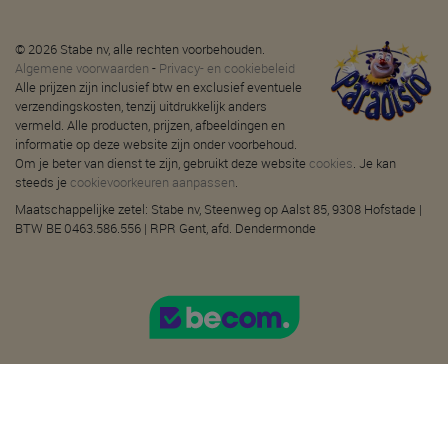
© 2026 Stabe nv, alle rechten voorbehouden.
Algemene voorwaarden
-
Privacy- en cookiebeleid
Alle prijzen zijn inclusief btw en exclusief eventuele
verzendingskosten, tenzij uitdrukkelijk anders
vermeld. Alle producten, prijzen, afbeeldingen en
informatie op deze website zijn onder voorbehoud.
Om je beter van dienst te zijn, gebruikt deze website
cookies
. Je kan
steeds je
cookievoorkeuren aanpassen
.
Maatschappelijke zetel: Stabe nv, Steenweg op Aalst 85, 9308 Hofstade |
BTW BE 0463.586.556 | RPR Gent, afd. Dendermonde