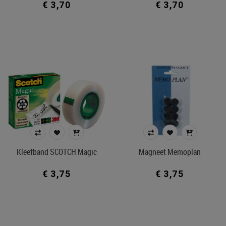
€ 3,70
€ 3,70
In voorraad
Ecocheque artikelen
Belgisch product
Filters toepassen
Kleefband SCOTCH Magic
Magneet Memoplan
€ 3,75
€ 3,75