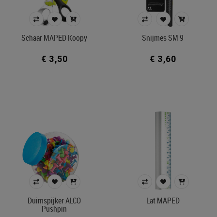
Nietjesmachine
Papierklem
Pennenpot
Schaar MAPED Koopy
Snijmes SM 9
Pennenzak
€ 3,50
€ 3,60
Perforator
Poster buddies
Schaar
Snijmes
Prijs
€ 0
€ 92
Merk
Duimspijker ALCO
Lat MAPED
Kleur
Pushpin