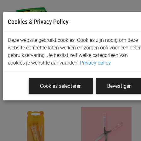
Cookies & Privacy Policy
Deze website gebruikt cookies. Cookies zijn nodig om deze
website correct te laten werken en zorgen ook voor een beter
gebruikservaring. Je beslist zelf welke categorieën van
Kleefband SCOTCH Magic
Lat
cookies je wenst te aanvaarden.
Privacy policy
Tape Caddy Pack
€ 4,50
€ 4,50
Cookies selecteren
Bevestigen