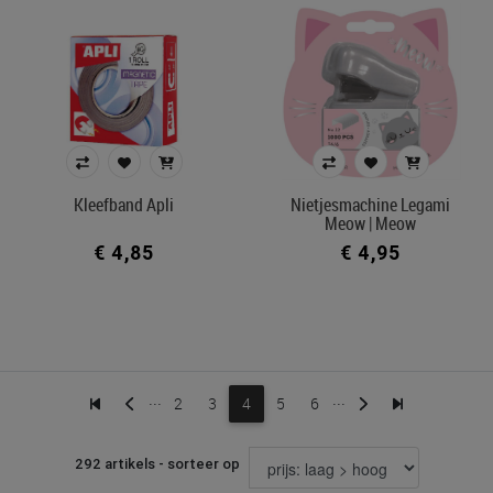
Kleefband Apli
Nietjesmachine Legami
Meow | Meow
€ 4,85
€ 4,95
...
...
2
3
4
5
6
292 artikels - sorteer op