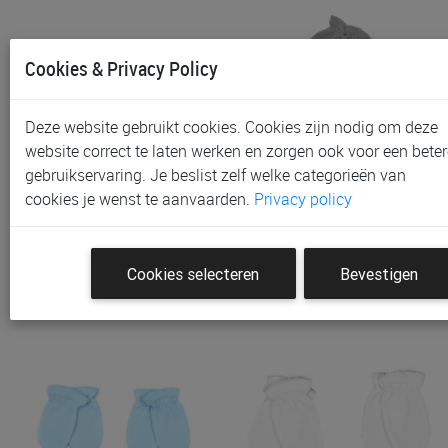
Cookies & Privacy Policy
Deze website gebruikt cookies. Cookies zijn nodig om deze
website correct te laten werken en zorgen ook voor een beter
gebruikservaring. Je beslist zelf welke categorieën van
Haarband Feetje | Classic
Antikrabwantjes
cookies je wenst te aanvaarden.
Privacy policy
Girls
PetitVillain
€ 4,99
€ 5,55
Cookies selecteren
Bevestigen