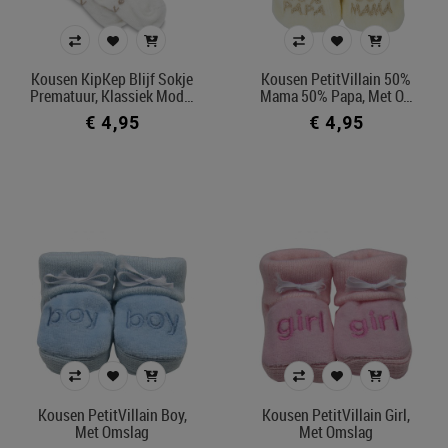
Prijs
€ 4
€ 40
Kousen KipKep Blijf Sokje
Kousen PetitVillain 50%
Prematuur, Klassiek Mod…
Mama 50% Papa, Met O…
€ 4,95
€ 4,95
Merk
Kleur
In voorraad
Ecocheque artikelen
Filters toepassen
Kousen PetitVillain Boy,
Kousen PetitVillain Girl,
Met Omslag
Met Omslag