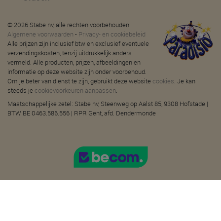
© 2026 Stabe nv, alle rechten voorbehouden.
Algemene voorwaarden
-
Privacy- en cookiebeleid
Alle prijzen zijn inclusief btw en exclusief eventuele
verzendingskosten, tenzij uitdrukkelijk anders
vermeld. Alle producten, prijzen, afbeeldingen en
informatie op deze website zijn onder voorbehoud.
Om je beter van dienst te zijn, gebruikt deze website
cookies
. Je kan
steeds je
cookievoorkeuren aanpassen
.
Maatschappelijke zetel: Stabe nv, Steenweg op Aalst 85, 9308 Hofstade |
BTW BE 0463.586.556 | RPR Gent, afd. Dendermonde