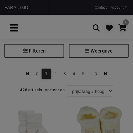
PARADISIO
Contact
Account
0
Filteren
Weergave
Zoeken
Antikrabwantjes
...
1
2
3
4
5
Haaraccessoire
Kousen
428 artikels - sorteer op
Muts
Muts+wanten
Sjaal
Wanten
Zonnebril