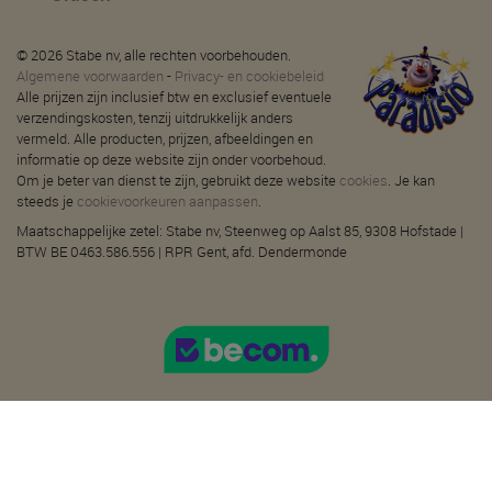
© 2026 Stabe nv, alle rechten voorbehouden.
Algemene voorwaarden
-
Privacy- en cookiebeleid
Alle prijzen zijn inclusief btw en exclusief eventuele
verzendingskosten, tenzij uitdrukkelijk anders
vermeld. Alle producten, prijzen, afbeeldingen en
informatie op deze website zijn onder voorbehoud.
Om je beter van dienst te zijn, gebruikt deze website
cookies
. Je kan
steeds je
cookievoorkeuren aanpassen
.
Maatschappelijke zetel: Stabe nv, Steenweg op Aalst 85, 9308 Hofstade |
BTW BE 0463.586.556 | RPR Gent, afd. Dendermonde