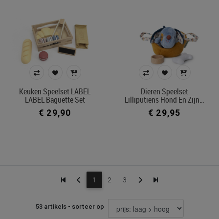
Keuken Speelset LABEL
Dieren Speelset
LABEL Baguette Set
Lilliputiens Hond En Zijn…
€ 29,90
€ 29,95
1
2
3
53 artikels - sorteer op