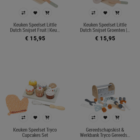
kapper & make-up speelset
keuken speelset
winkel speelset
Keuken Speelset Little
Keuken Speelset Little
huishoud speelset
Dutch Snijset Fruit | Keu…
Dutch Snijset Groenten |…
€ 15,95
€ 15,95
Prijs
€ 15
€ 140
Merk
Kleur
In voorraad
Ecocheque artikelen
Keuken Speelset Tryco
Gereedschapskist &
Cupcakes Set
Werkbank Tryco Gereeds…
Belgisch product