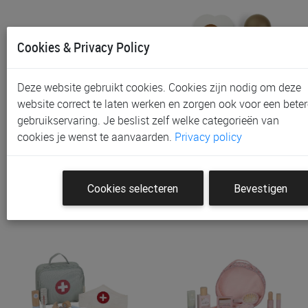
Cookies & Privacy Policy
Deze website gebruikt cookies. Cookies zijn nodig om deze
website correct te laten werken en zorgen ook voor een beter
gebruikservaring. Je beslist zelf welke categorieën van
Winkel Speelset Little
Keuken Speelset Liewood
cookies je wenst te aanvaarden.
Privacy policy
Dutch Kassa
Fernandes
€ 24,95
€ 25,95
Cookies selecteren
Bevestigen