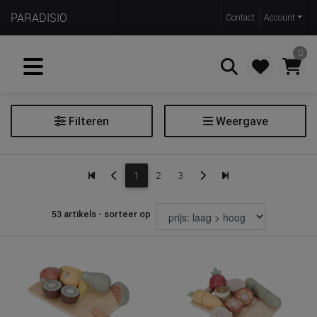
PARADISIO
Contact
Account
0
Filteren
Weergave
Zoeken
Beroepen en huishouden
1
2
3
Filter beroepen en huishouden
53 artikels - sorteer op
Soort
dokter speelset
dieren speelset
gereedschapskist & werkbank