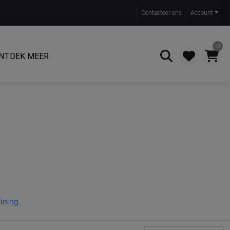
Contact
eer ons
Account
0
NTDEK MEER
Zoeken