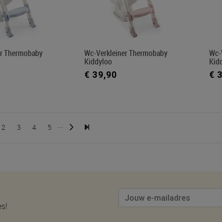
er Thermobaby
Wc-Verkleiner Thermobaby
Wc-
Kiddyloo
Kid
€ 39,90
€ 
...
2
3
4
5
es!