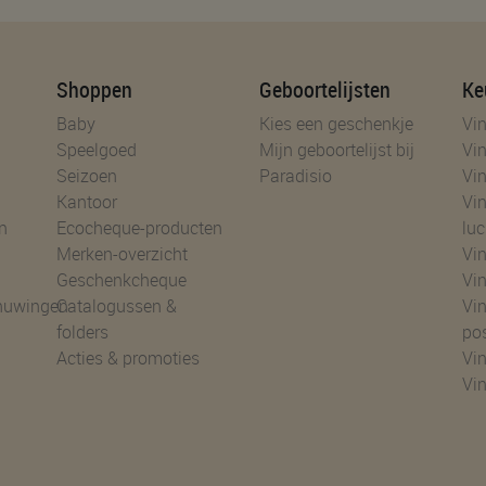
Shoppen
Geboortelijsten
Ke
Baby
Kies een geschenkje
Vin
Speelgoed
Mijn geboortelijst bij
Vin
Seizoen
Paradisio
Vin
Kantoor
Vin
n
Ecocheque-producten
luc
Merken-overzicht
Vin
Geschenkcheque
Vin
huwingen
Catalogussen &
Vin
folders
po
Acties & promoties
Vin
Vi