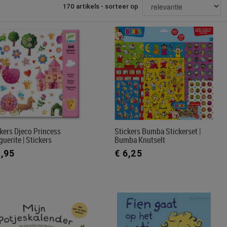
170 artikels - sorteer op
kers Djeco Princess
Stickers Bumba Stickerset |
uerite | Stickers
Bumba Knutselt
2,95
€ 6,25