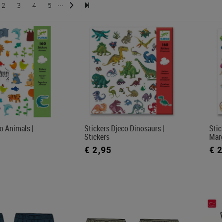
...
2
3
4
5
o Animals |
Stickers Djeco Dinosaurs |
Stic
Stickers
Marg
€ 2,95
€ 