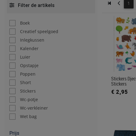
1
Filter de artikels
Boek
Creatief speelgoed
Inlegkussen
Kalender
Luier
Opstapje
Poppen
Stickers Djec
Short
Stickers
Stickers
€ 2,95
Wc-potje
Wc-verkleiner
Wet bag
Prijs