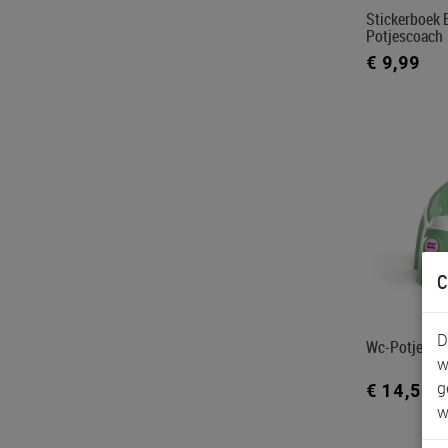
Stickerboek
Potjescoach
€ 9,99
C
D
Wc-Potje Ok
w
g
€ 14,50
w