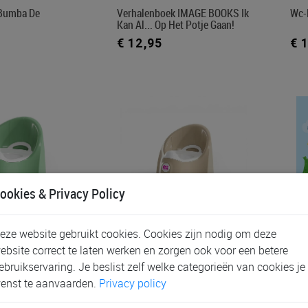
 Bumba De
Verhalenboek IMAGE BOOKS Ik
Wc-
Kan Al... Op Het Potje Gaan!
€ 12,95
€ 
ookies & Privacy Policy
eze website gebruikt cookies. Cookies zijn nodig om deze
 Baby Pasha
Wc-Potje Ok Baby Pasha
Verh
ebsite correct te laten werken en zorgen ook voor een betere
ebruikservaring. Je beslist zelf welke categorieën van cookies je
€ 14,50
€ 
enst te aanvaarden.
Privacy policy