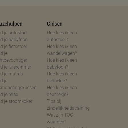
uzehulpen
Gidsen
d je autostoel
Hoe kies ik een
d je babyfoon
autostoel?
d je fietsstoel
Hoe kies ik een
d je
wandelwagen?
htbevochtiger
Hoe kies ik een
d je luieremmer
babyfoon?
d je matras
Hoe kies ik een
d je
bedhekje?
sitioneringskussen
Hoe kies ik een
d je relax
deurhekje?
nd je stoomkoker
Tips bij
zindelijkheidstraining
Wat zijn TOG-
waarden?