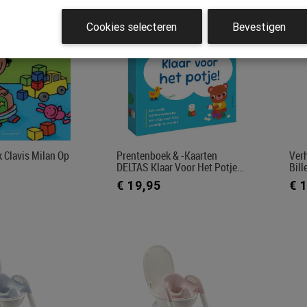
Cookies selecteren
Bevestigen
 Clavis Milan Op
Prentenboek & -kaarten
Verh
DELTAS Klaar Voor Het Potje…
Bil
€ 19,95
€ 