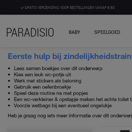
GRATIS VERZENDING VOOR BESTELLINGEN VANAF
80
DE RUIMSTE KEUZE AAN DE SCHERPSTE PRIJZEN
PARADISIO
BABY
SPEELGOED
ONTDEK, BELEEF EN KRIJG ADVIES IN ONZE WINKELS