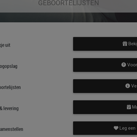
GEBOORTELIJSTEN
Beki
je uit
Voord
oogopslag
Vee
oortelijsten
Ma
& levering
Leg een o
 samenstellen