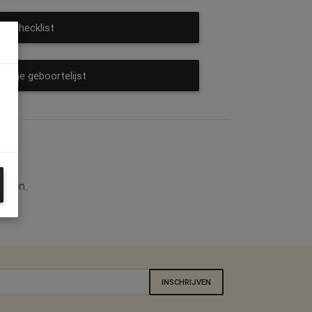
Checklist
er je geboortelijst
lopen.
INSCHRIJVEN