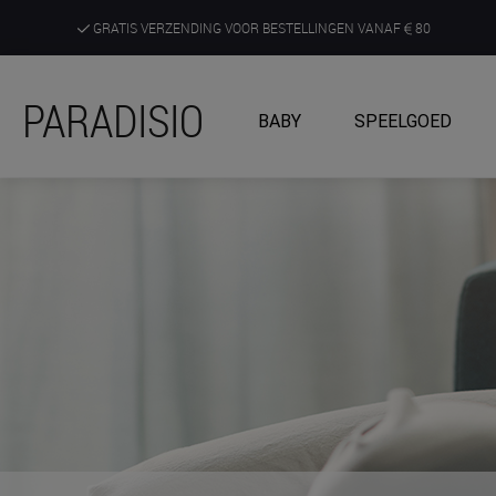
GRATIS VERZENDING VOOR BESTELLINGEN VANAF
80
DE RUIMSTE KEUZE AAN DE SCHERPSTE PRIJZEN
PARADISIO
BABY
SPEELGOED
ONTDEK, BELEEF EN KRIJG ADVIES IN ONZE WINKELS