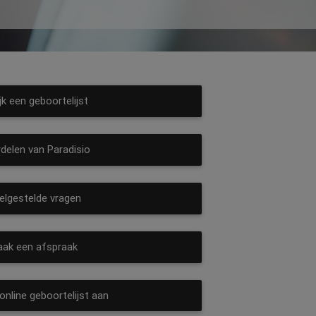
jk een geboortelijst
elen van Paradisio
lgestelde vragen
ak een afspraak
nline geboortelijst aan