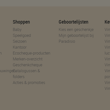
Shoppen
Geboortelijsten
Ke
Baby
Kies een geschenkje
Vin
Speelgoed
Mijn geboortelijst bij
Vin
Seizoen
Paradisio
Vin
Kantoor
Vin
n
Ecocheque-producten
luc
Merken-overzicht
Vin
Geschenkcheque
Vin
huwingen
Catalogussen &
Vin
folders
po
Acties & promoties
Vin
Vi