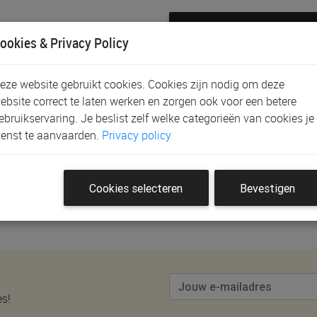
oortelijst?
ookies & Privacy Policy
Behe
appen, ...
eze website gebruikt cookies. Cookies zijn nodig om deze
ebsite correct te laten werken en zorgen ook voor een betere
ebruikservaring. Je beslist zelf welke categorieën van cookies je
enst te aanvaarden.
Privacy policy
lijstje moet staan? Bekijk dan zeker onze handige
checklist
.
Cookies selecteren
Bevestigen
a met
veel gestelde vragen
of je kan ook alles
stap voor stap
over
via
onze winkels
.
es!