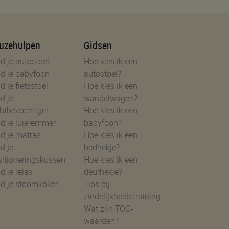
uzehulpen
Gidsen
d je autostoel
Hoe kies ik een
d je babyfoon
autostoel?
d je fietsstoel
Hoe kies ik een
d je
wandelwagen?
htbevochtiger
Hoe kies ik een
d je luieremmer
babyfoon?
d je matras
Hoe kies ik een
d je
bedhekje?
sitioneringskussen
Hoe kies ik een
d je relax
deurhekje?
nd je stoomkoker
Tips bij
zindelijkheidstraining
Wat zijn TOG-
waarden?