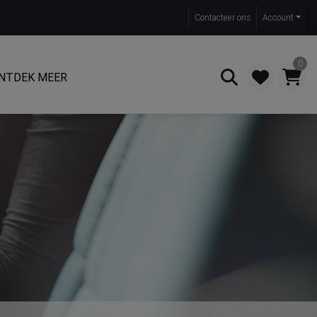
Contact
eer ons
Account
0
NTDEK MEER
Zoeken