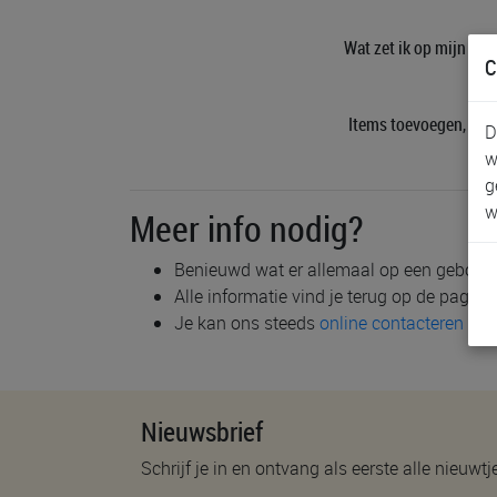
Wat zet ik op mijn geb
C
Items toevoegen, schr
D
w
g
w
Meer info nodig?
Benieuwd wat er allemaal op een geboorte
Alle informatie vind je terug op de pagin
Je kan ons steeds
online contacteren
of 
Nieuwsbrief
Schrijf je in en ontvang als eerste alle nieuwtj