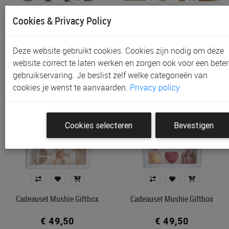
Cadeauset Little Dutch
Cadeauset Little Dutch
Cookies & Privacy Policy
Giftset | Safari Friends
Gift Box | Little Goose
€ 24,95
€ 29,95
Deze website gebruikt cookies. Cookies zijn nodig om deze
website correct te laten werken en zorgen ook voor een beter
gebruikservaring. Je beslist zelf welke categorieën van
cookies je wenst te aanvaarden.
Privacy policy
Cookies selecteren
Bevestigen
Cadeauset Mushie Giftbox
Cadeauset Mushie Giftbox
€ 49,50
€ 49,50