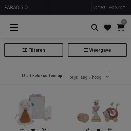
PARADISIO
Contact
Account
0
Filteren
Weergave
Zoeken
Themabox
13 artikels - sorteer op
Filter themabox
Soort
cadeauset
Prijs