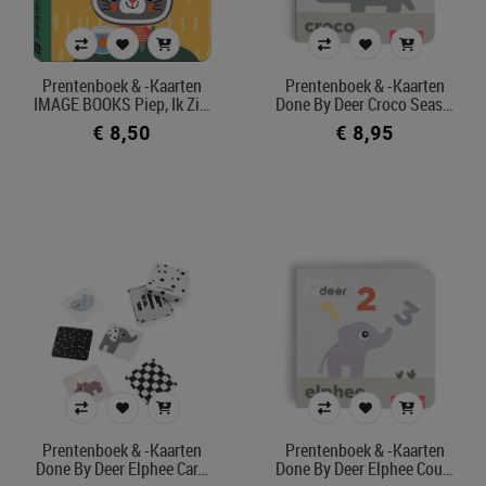
prentenboek & -kaarten
Model
Prentenboek & -kaarten
Prentenboek & -kaarten
contrastkaarten
IMAGE BOOKS Piep, Ik Zi…
Done By Deer Croco Seas…
contrastboek
€ 8,50
€ 8,95
mijlpaalkaarten
prentenboek
zoekkaart
Prijs
€ 8
€ 25
Merk
Prentenboek & -kaarten
Prentenboek & -kaarten
Afdeling
Done By Deer Elphee Car…
Done By Deer Elphee Cou…