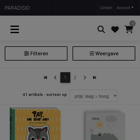
PARADISIO
Contact
Account
0
Filteren
Weergave
Zoeken
Boek
1
2
Extra filters
41 artikels - sorteer op
Leeftijdscategorie
Filter boek
Soort