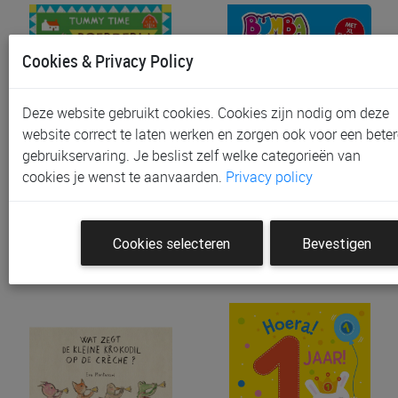
Cookies & Privacy Policy
Deze website gebruikt cookies. Cookies zijn nodig om deze
website correct te laten werken en zorgen ook voor een beter
gebruikservaring. Je beslist zelf welke categorieën van
Prentenboek & -kaarten
Prentenboek & -kaarten
cookies je wenst te aanvaarden.
Privacy policy
GOTTMER UITGEVERS G…
Bumba 1.2.3 Kiekeboe | P…
€ 10,99
€ 11,99
Cookies selecteren
Bevestigen