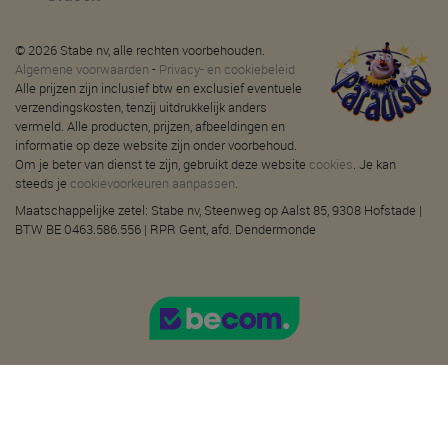
© 2026 Stabe nv, alle rechten voorbehouden.
Algemene voorwaarden
-
Privacy- en cookiebeleid
Alle prijzen zijn inclusief btw en exclusief eventuele
verzendingskosten, tenzij uitdrukkelijk anders
vermeld. Alle producten, prijzen, afbeeldingen en
informatie op deze website zijn onder voorbehoud.
Om je beter van dienst te zijn, gebruikt deze website
cookies
. Je kan
steeds je
cookievoorkeuren aanpassen
.
Maatschappelijke zetel: Stabe nv, Steenweg op Aalst 85, 9308 Hofstade |
BTW BE 0463.586.556 | RPR Gent, afd. Dendermonde