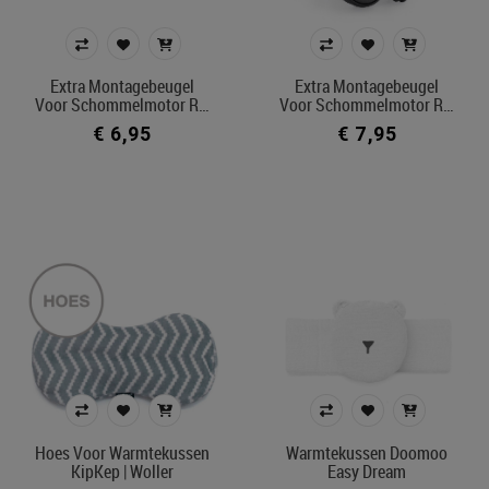
Prijs
€ 6
€ 149
Extra Montagebeugel
Extra Montagebeugel
Voor Schommelmotor R…
Voor Schommelmotor R…
€ 6,95
€ 7,95
Merk
Kleur
In voorraad
Ecocheque artikelen
Belgisch product
Filters toepassen
Hoes Voor Warmtekussen
Warmtekussen Doomoo
KipKep | Woller
Easy Dream