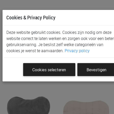
Cookies & Privacy Policy
Deze website gebruikt cookies. Cookies zijn nodig om deze
website correct te laten werken en zorgen ook voor een beter
gebruikservaring. Je beslist zelf welke categorieën van
Warmtekussen KipKep |
Warmtekussen KipKep |
cookies je wenst te aanvaarden.
Privacy policy
Woller
Woller
€ 24,95
€ 24,95
Cookies selecteren
Bevestigen