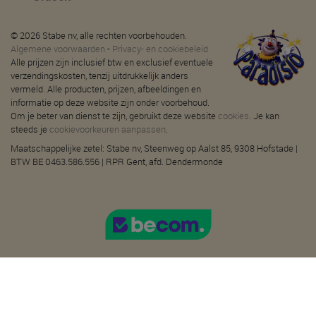
© 2026 Stabe nv, alle rechten voorbehouden.
Algemene voorwaarden
-
Privacy- en cookiebeleid
Alle prijzen zijn inclusief btw en exclusief eventuele
verzendingskosten, tenzij uitdrukkelijk anders
vermeld. Alle producten, prijzen, afbeeldingen en
informatie op deze website zijn onder voorbehoud.
Om je beter van dienst te zijn, gebruikt deze website
cookies
. Je kan
steeds je
cookievoorkeuren aanpassen
.
Maatschappelijke zetel: Stabe nv, Steenweg op Aalst 85, 9308 Hofstade |
BTW BE 0463.586.556 | RPR Gent, afd. Dendermonde