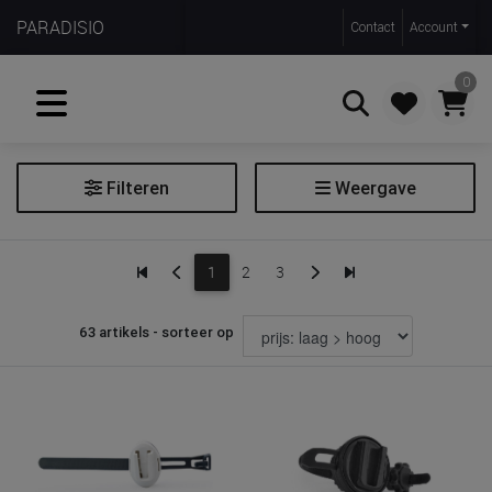
PARADISIO
Contact
Account
0
Filteren
Weergave
Zoeken
Schommelmotor
1
2
3
Schommelmotor toebehoren
Slaaphulp
63 artikels - sorteer op
Verduisteringsgordijn
Warmtekussen
Warmtekussen toebehoren
Wekker slaaptrainer