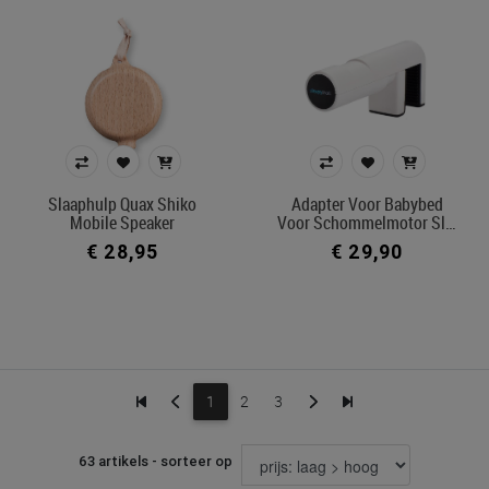
Slaaphulp Quax Shiko
Adapter Voor Babybed
Mobile Speaker
Voor Schommelmotor Sl…
€ 28,95
€ 29,90
1
2
3
63 artikels - sorteer op