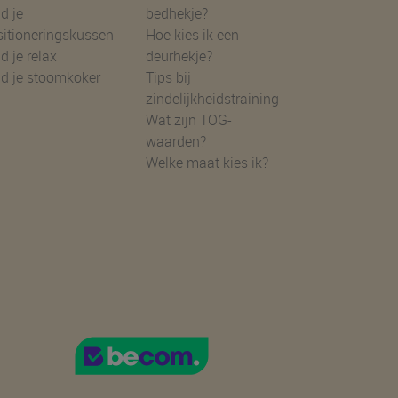
d je
bedhekje?
sitioneringskussen
Hoe kies ik een
d je relax
deurhekje?
nd je stoomkoker
Tips bij
zindelijkheidstraining
Wat zijn TOG-
waarden?
Welke maat kies ik?