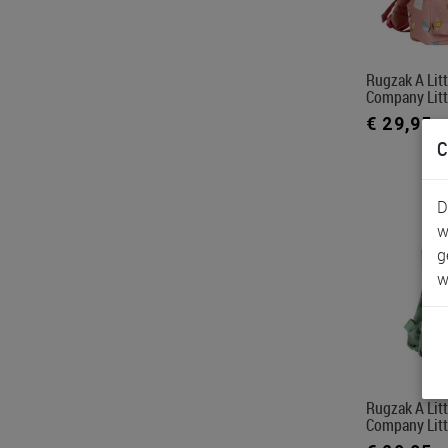
Rugzak A Litt
Company Litt
€ 29,95
C
D
w
g
w
Rugzak A Litt
Company Litt