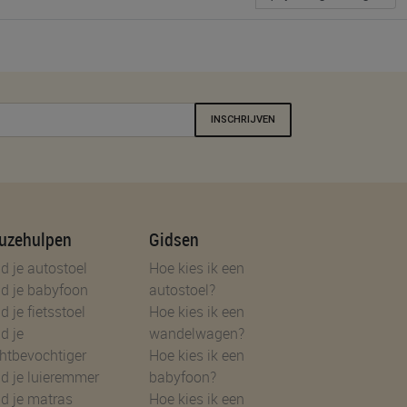
INSCHRIJVEN
uzehulpen
Gidsen
d je autostoel
Hoe kies ik een
d je babyfoon
autostoel?
d je fietsstoel
Hoe kies ik een
d je
wandelwagen?
htbevochtiger
Hoe kies ik een
d je luieremmer
babyfoon?
d je matras
Hoe kies ik een