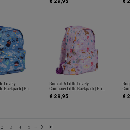
€ 29,95
€ 
le Lovely
Rugzak A Little Lovely
Rugz
le Backpack | Pir…
Company Little Backpack | Pri…
Com
€ 29,95
€ 
...
2
3
4
5