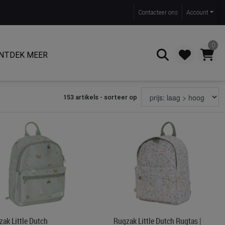
Contact
eer ons
Account
0
NTDEK MEER
153 artikels - sorteer op
Zoeken
ak Little Dutch
Rugzak Little Dutch Rugtas |