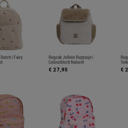
 Dutch | Fairy
Rugzak Jollein Rugtasje |
Rugz
ol
Colourblock Naturel
Ted
€ 27,95
€ 