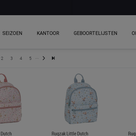
SEIZOEN
KANTOOR
GEBOORTELIJSTEN
O
...
2
3
4
5
e Dutch
Rugzak Little Dutch
Rugz