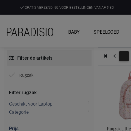
GRATIS VERZENDING VOOR BESTELLINGEN VANAF
80
DE RUIMSTE KEUZE AAN DE SCHERPSTE PRIJZEN
PARADISIO
BABY
SPEELGOED
ONTDEK, BELEEF EN KRIJG ADVIES IN ONZE WINKELS
1
Filter de artikels
Rugzak
Filter rugzak
Geschikt voor Laptop
Categorie
Rugzak Littl
Prijs