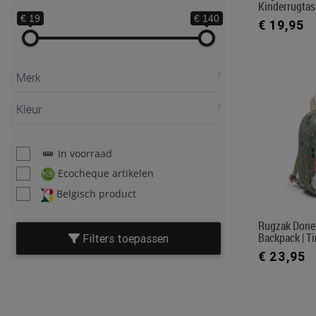
Kinderrugtas
€ 19
€ 140
€ 19,95
Merk
Kleur
In voorraad
Ecocheque artikelen
Belgisch product
Rugzak Done 
Backpack | Ti
Filters toepassen
€ 23,95