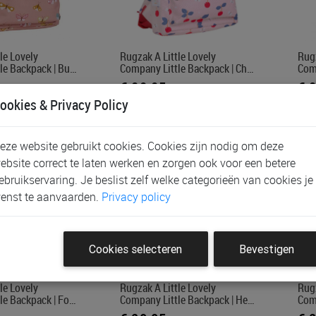
le Lovely
Rugzak A Little Lovely
Rugz
le Backpack | Bu…
Company Little Backpack | Ch…
Comp
€ 29,95
€ 
ookies & Privacy Policy
eze website gebruikt cookies. Cookies zijn nodig om deze
ebsite correct te laten werken en zorgen ook voor een betere
ebruikservaring. Je beslist zelf welke categorieën van cookies je
enst te aanvaarden.
Privacy policy
Cookies selecteren
Bevestigen
le Lovely
Rugzak A Little Lovely
Rugz
le Backpack | Fo…
Company Little Backpack | He…
Comp