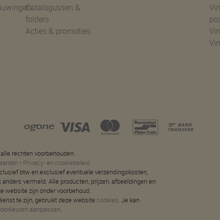
huwingen
Catalogussen &
Vin
folders
po
Acties & promoties
Vin
Vi
 alle rechten voorbehouden.
aarden
-
Privacy- en cookiebeleid
 inclusief btw en exclusief eventuele verzendingskosten,
jk anders vermeld. Alle producten, prijzen, afbeeldingen en
ze website zijn onder voorbehoud.
ienst te zijn, gebruikt deze website
cookies
. Je kan
voorkeuren aanpassen
.