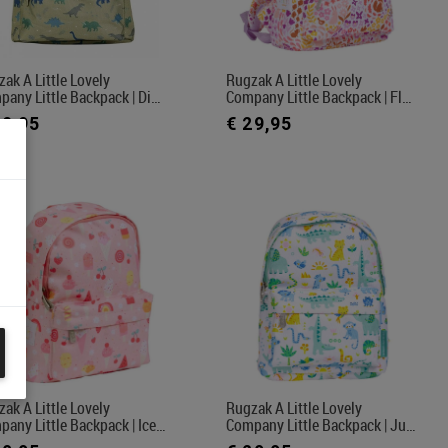
ak A Little Lovely
Rugzak A Little Lovely
any Little Backpack | Di…
Company Little Backpack | Fl…
29,95
€ 29,95
ak A Little Lovely
Rugzak A Little Lovely
any Little Backpack | Ice…
Company Little Backpack | Ju…