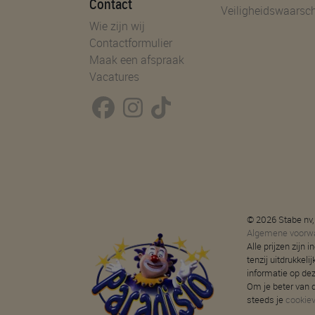
Contact
Veiligheidswaarsc
Wie zijn wij
Contactformulier
Maak een afspraak
Vacatures
© 2026 Stabe nv,
Algemene voorw
Alle prijzen zijn
tenzij uitdrukkeli
informatie op de
Om je beter van d
steeds je
cookie