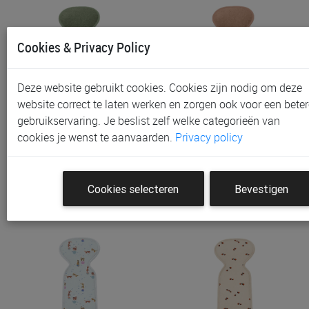
Cookies & Privacy Policy
Deze website gebruikt cookies. Cookies zijn nodig om deze
website correct te laten werken en zorgen ook voor een beter
gebruikservaring. Je beslist zelf welke categorieën van
Inlegkussen Aeromoov Air
Inlegkussen Aeromoov Air
cookies je wenst te aanvaarden.
Privacy policy
Layer, Geschikt Voor Aut…
Layer, Geschikt Voor Aut…
€ 36,90
€ 36,90
Cookies selecteren
Bevestigen