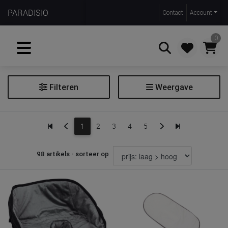
PARADISIO
Contact
Account
0
Filteren
Weergave
Zoeken
Inlegkussen
1
2
3
4
5
Relax hoes
98 artikels - sorteer op
Prijs
€ 14
€ 70
Merk