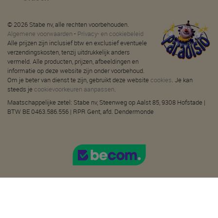
© 2026 Stabe nv, alle rechten voorbehouden.
Algemene voorwaarden
-
Privacy- en cookiebeleid
Alle prijzen zijn inclusief btw en exclusief eventuele
verzendingskosten, tenzij uitdrukkelijk anders
vermeld. Alle producten, prijzen, afbeeldingen en
informatie op deze website zijn onder voorbehoud.
Om je beter van dienst te zijn, gebruikt deze website
cookies
. Je kan
steeds je
cookievoorkeuren aanpassen
.
Maatschappelijke zetel: Stabe nv, Steenweg op Aalst 85, 9308 Hofstade |
BTW BE 0463.586.556 | RPR Gent, afd. Dendermonde