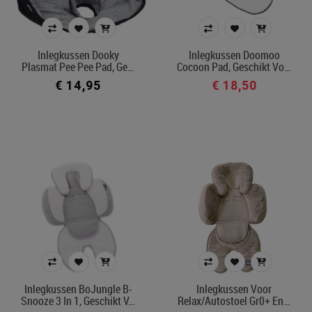
Kleur
Inlegkussen Dooky
Inlegkussen Doomoo
Plasmat Pee Pee Pad, Ge…
Cocoon Pad, Geschikt Vo…
In voorraad
€ 14,95
€ 18,50
Belgisch product
Filters toepassen
Inlegkussen BoJungle B-
Inlegkussen Voor
Snooze 3 In 1, Geschikt V…
Relax/autostoel Gr0+ En…