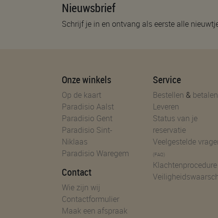
Nieuwsbrief
Schrijf je in en ontvang als eerste alle nieuwtj
Onze winkels
Service
Op de kaart
Bestellen
&
betalen
Paradisio Aalst
Leveren
Paradisio Gent
Status van je
Paradisio Sint-
reservatie
Niklaas
Veelgestelde vrage
Paradisio Waregem
(FAQ)
Klachtenprocedure
Contact
Veiligheidswaarsc
Wie zijn wij
Contactformulier
Maak een afspraak