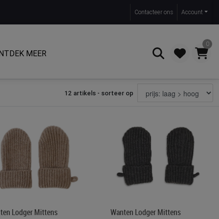
Contact
eer ons
Account
0
NTDEK MEER
12 artikels - sorteer op
Zoeken
ten Lodger Mittens
Wanten Lodger Mittens