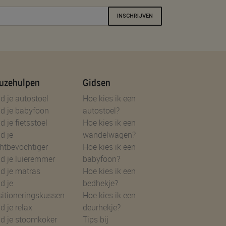
INSCHRIJVEN
uzehulpen
Gidsen
d je autostoel
Hoe kies ik een
d je babyfoon
autostoel?
d je fietsstoel
Hoe kies ik een
d je
wandelwagen?
htbevochtiger
Hoe kies ik een
d je luieremmer
babyfoon?
d je matras
Hoe kies ik een
d je
bedhekje?
sitioneringskussen
Hoe kies ik een
d je relax
deurhekje?
nd je stoomkoker
Tips bij