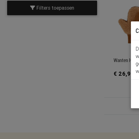
Filters toepassen
C
D
w
Wanten Hell
g
w
€ 26,90