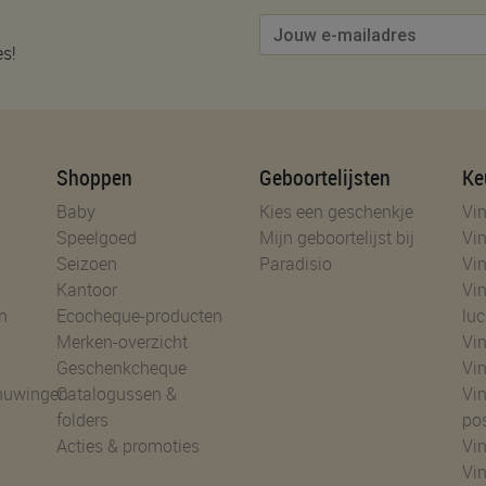
es!
Shoppen
Geboortelijsten
Ke
Baby
Kies een geschenkje
Vin
Speelgoed
Mijn geboortelijst bij
Vin
Seizoen
Paradisio
Vin
Kantoor
Vin
n
Ecocheque-producten
luc
Merken-overzicht
Vin
Geschenkcheque
Vin
huwingen
Catalogussen &
Vin
folders
po
Acties & promoties
Vin
Vi