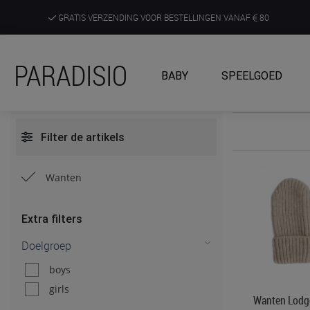
GRATIS VERZENDING VOOR BESTELLINGEN VANAF
80
DE RUIMSTE KEUZE AAN DE SCHERPSTE PRIJZEN
PARADISIO
BABY
SPEELGOED
ONTDEK, BELEEF EN KRIJG ADVIES IN ONZE WINKELS
Filter de artikels
Wanten
Extra filters
Doelgroep
boys
girls
Wanten Lodg