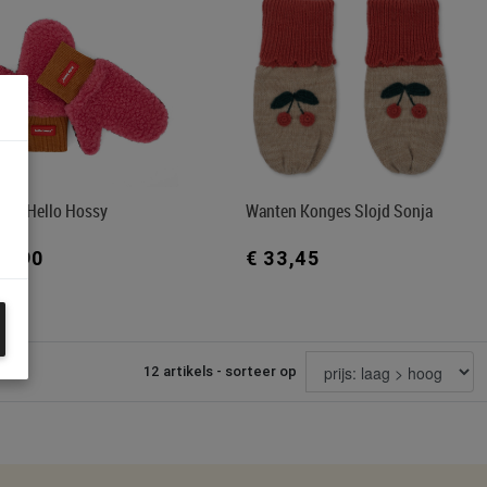
ten Hello Hossy
Wanten Konges Slojd Sonja
26,90
€ 33,45
12 artikels - sorteer op