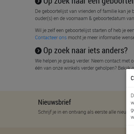
Op zoek naar een geboorteli
De geboortelijst van vrienden of familie kan je 
ouder(s) en de voornaam & geboortedatum van
Wil je zelf een geboortelijst starten of heb je 
Contacteer ons
mocht je meer informatie wens
Op zoek naar iets anders?
We helpen je graag verder. Neem contact met o
één van onze winkels verder geholpen? Bekijk
C
D
Nieuwsbrief
w
g
Schrijf je in en ontvang als eerste alle nieuwtj
w