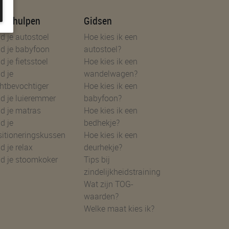
uzehulpen
Gidsen
d je autostoel
Hoe kies ik een
d je babyfoon
autostoel?
d je fietsstoel
Hoe kies ik een
d je
wandelwagen?
htbevochtiger
Hoe kies ik een
d je luieremmer
babyfoon?
d je matras
Hoe kies ik een
d je
bedhekje?
sitioneringskussen
Hoe kies ik een
d je relax
deurhekje?
nd je stoomkoker
Tips bij
zindelijkheidstraining
Wat zijn TOG-
waarden?
Welke maat kies ik?