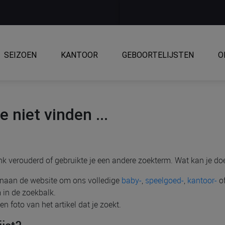
SEIZOEN
KANTOOR
GEBOORTELIJSTEN
O
 niet vinden ...
link verouderd of gebruikte je een andere zoekterm. Wat kan je do
venaan de website om ons volledige
baby-
,
speelgoed-
,
kantoor-
o
 in de zoekbalk.
n foto van het artikel dat je zoekt.