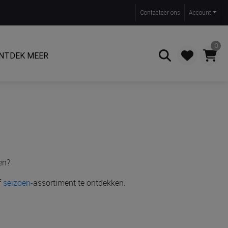
Contact
eer ons
Account
0
NTDEK MEER
Zoeken
en?
f
seizoen-
assortiment te ontdekken.