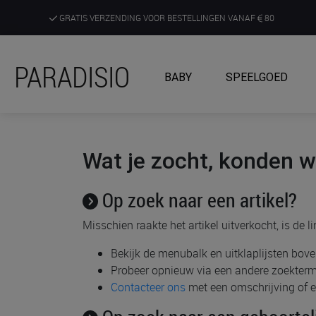
GRATIS VERZENDING VOOR BESTELLINGEN VANAF
80
DE RUIMSTE KEUZE AAN DE SCHERPSTE PRIJZEN
PARADISIO
BABY
SPEELGOED
ONTDEK, BELEEF EN KRIJG ADVIES IN ONZE WINKELS
Wat je zocht, konden we
Op zoek naar een artikel?
Misschien raakte het artikel uitverkocht, is de 
Bekijk de menubalk en uitklaplijsten bo
Probeer opnieuw via een andere zoekterm
Contacteer ons
met een omschrijving of ee