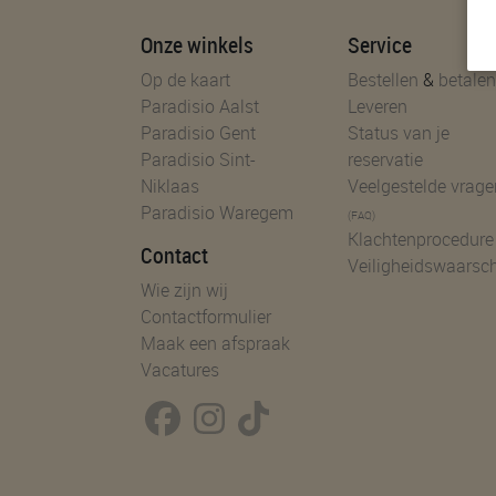
Onze winkels
Service
Op de kaart
Bestellen
&
betalen
Paradisio Aalst
Leveren
Paradisio Gent
Status van je
Paradisio Sint-
reservatie
Niklaas
Veelgestelde vrage
Paradisio Waregem
(FAQ)
Klachtenprocedure
Contact
Veiligheidswaarsc
Wie zijn wij
Contactformulier
Maak een afspraak
Vacatures