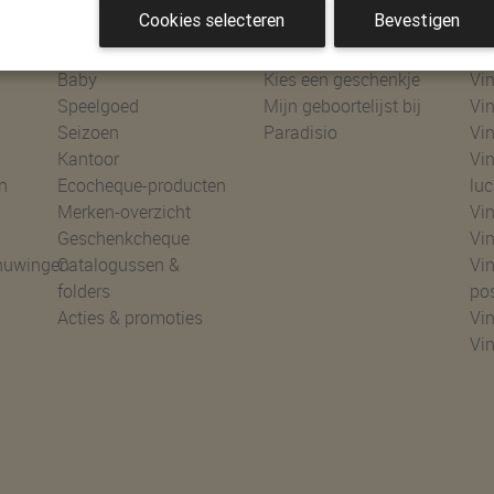
Cookies selecteren
Bevestigen
Shoppen
Geboortelijsten
Ke
Baby
Kies een geschenkje
Vin
Speelgoed
Mijn geboortelijst bij
Vin
Seizoen
Paradisio
Vin
Kantoor
Vin
n
Ecocheque-producten
luc
Merken-overzicht
Vin
Geschenkcheque
Vin
huwingen
Catalogussen &
Vin
folders
po
Acties & promoties
Vin
Vi