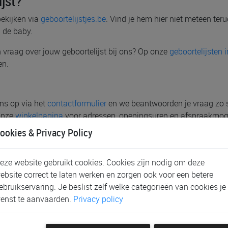
jst?
bekijken via
geboortelijstjes.be
. Vind je hem hier niet meteen ter
 de baby.
een vraag over jouw geboortelijst bij ons? Op onze
geboortelijsten 
en.
ns op via het
contactformulier
en we beantwoorden je vraag zo sne
 onze
winkelpagina
voor adressen, openingsuren en afspraakmog
ookies & Privacy Policy
eze website gebruikt cookies. Cookies zijn nodig om deze
ebsite correct te laten werken en zorgen ook voor een betere
ebruikservaring. Je beslist zelf welke categorieën van cookies je
es!
enst te aanvaarden.
Privacy policy