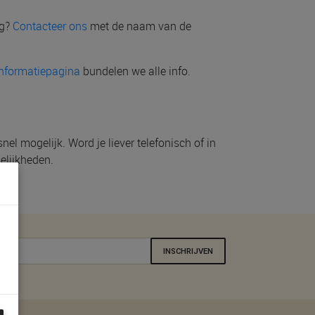
ug?
Contacteer ons
met de naam van de
informatiepagina
bundelen we alle info.
l mogelijk. Word je liever telefonisch of in
elijkheden.
INSCHRIJVEN