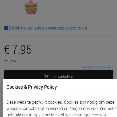
Bekijk het volledige speelgoed assortiment
€ 7,95
incl. btw
14 dagen bedenktermijn
in winkelkar
Cookies & Privacy Policy
toevoegen aan lijst
Deze website gebruikt cookies. Cookies zijn nodig om deze
In voorraad
website correct te laten werken en zorgen ook voor een beter
Gratis (en direct) af te halen in onze
winkel
te Aalst,
gebruikservaring. Je beslist zelf welke categorieën van
Gent, Sint-Niklaas en Waregem