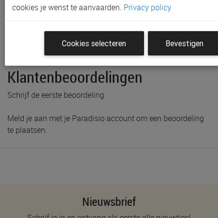
cookies je wenst te aanvaarden.
Privacy policy
Gratis verzending vanaf € 80 *
Productinformatie & specificaties
Cookies selecteren
Bevestigen
Voorraad bij Paradisio
Klantenbeoordelingen
Schrijf de eerste beoordeling
Meld je aan met je Paradisio account om een beoordeling
te plaatsen.
Nieuwsbrief
Schrijf je in en ontvang als eerste alle nieuwtjes!