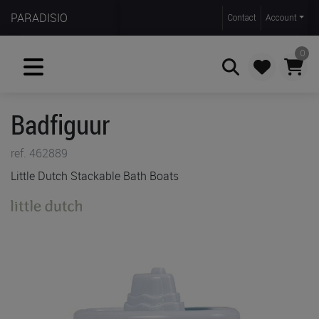
PARADISIO
Contact
Account
0
Badfiguur
Zoeken
ref. 462889
Little Dutch Stackable Bath Boats