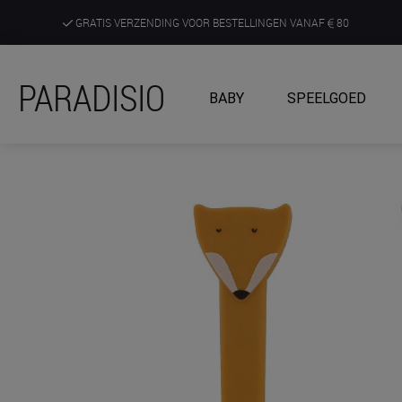
GRATIS VERZENDING VOOR BESTELLINGEN VANAF
80
DE RUIMSTE KEUZE AAN DE SCHERPSTE PRIJZEN
PARADISIO
BABY
SPEELGOED
ONTDEK, BELEEF EN KRIJG ADVIES IN ONZE WINKELS