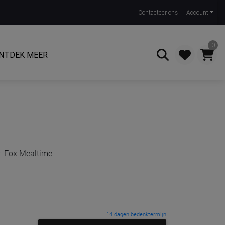
Contact
eer ons
Account
0
NTDEK MEER
Zoeken
r. Fox Mealtime
14 dagen bedenktermijn