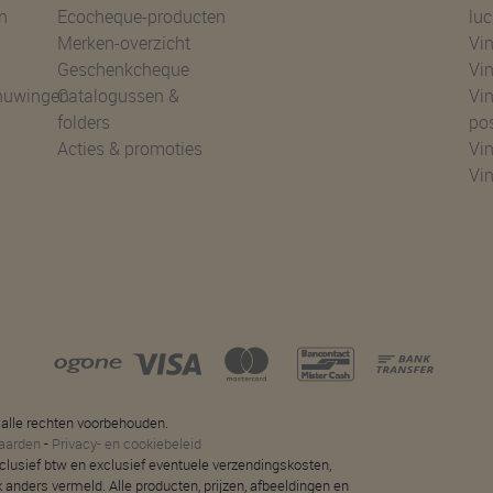
n
Ecocheque-producten
luc
Merken-overzicht
Vin
Geschenkcheque
Vin
huwingen
Catalogussen &
Vin
folders
po
Acties & promoties
Vin
Vi
 alle rechten voorbehouden.
aarden
-
Privacy- en cookiebeleid
 inclusief btw en exclusief eventuele verzendingskosten,
jk anders vermeld. Alle producten, prijzen, afbeeldingen en