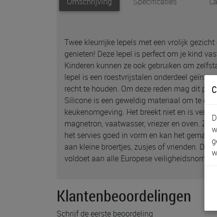
Omschrijving
Specificaties
La
Twee kleurrijke lepels met een vrolijk gezicht
genieten! Deze lepel is perfect om je kind vas
Kinderen kunnen ze ook gebruiken om zelfstan
lepel is een roestvrijstalen onderdeel geïnteg
C
recht te houden. Om deze reden mag dit prod
Silicone is een geweldig materiaal om te geb
keukenomgeving. Het breekt niet en is veilig 
D
magnetron, vaatwasser, vriezer en oven. Zelfs b
w
het servies goed in vorm en kan het gemakk
g
aan kleine broertjes, zusjes of vrienden. De 
w
voldoet aan alle Europese veiligheidsnormen
Klantenbeoordelingen
Schrijf de eerste beoordeling