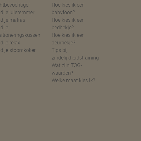
htbevochtiger
Hoe kies ik een
d je luieremmer
babyfoon?
d je matras
Hoe kies ik een
d je
bedhekje?
sitioneringskussen
Hoe kies ik een
d je relax
deurhekje?
nd je stoomkoker
Tips bij
zindelijkheidstraining
Wat zijn TOG-
waarden?
Welke maat kies ik?