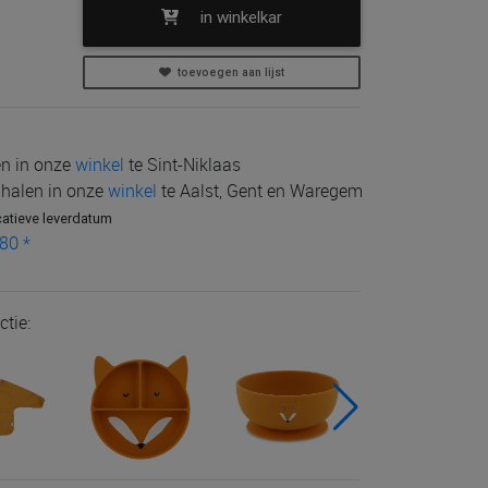
in winkelkar
toevoegen aan lijst
len in onze
winkel
te Sint-Niklaas
e halen in onze
winkel
te Aalst, Gent en Waregem
catieve leverdatum
80 *
ctie: