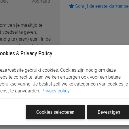
bels
Voorraad
Schrijf de eerste klantenb
 om van je maaltijd te
t voedsel te geven.
dig te (leren) eten. In de
reerd om de lepel sterk en
ookies & Privacy Policy
uct niet in de magentron.
ruiken in de
te gebruiken in de
eze website gebruikt cookies. Cookies zijn nodig om deze
ij intensief gebruik blijft
ebsite correct te laten werken en zorgen ook voor een betere
elijk worden doorgegeven
ebruikservaring. Je beslist zelf welke categorieën van cookies je
100% food grade silicone
enst te aanvaarden.
Privacy policy
.
Cookies selecteren
Bevestigen