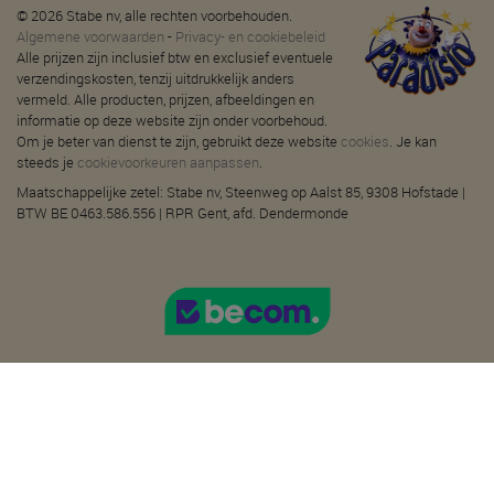
© 2026 Stabe nv, alle rechten voorbehouden.
Algemene voorwaarden
-
Privacy- en cookiebeleid
Alle prijzen zijn inclusief btw en exclusief eventuele
verzendingskosten, tenzij uitdrukkelijk anders
vermeld. Alle producten, prijzen, afbeeldingen en
informatie op deze website zijn onder voorbehoud.
Om je beter van dienst te zijn, gebruikt deze website
cookies
. Je kan
steeds je
cookievoorkeuren aanpassen
.
Maatschappelijke zetel: Stabe nv, Steenweg op Aalst 85, 9308 Hofstade |
BTW BE 0463.586.556 | RPR Gent, afd. Dendermonde