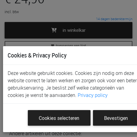
incl. btw
14 dagen bedenktermijn
in winkelkar
toevoegen aan lijst
Cookies & Privacy Policy
Betaal met ecocheque in de winkel
Deze website gebruikt cookies. Cookies zijn nodig om deze
In voorraad
website correct te laten werken en zorgen ook voor een beter
Gratis (en direct) af te halen in onze
winkel
te Aalst en
gebruikservaring. Je beslist zelf welke categorieën van
Gent
cookies je wenst te aanvaarden.
Privacy policy
Gratis (na bestelling) af te halen in onze
winkel
te
Sint-Niklaas en Waregem
Gratis verzending vanaf € 80 *
Cookies selecteren
Bevestigen
Andere artikelen uit deze collectie: