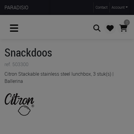
PARADISIO
Contact
Account
0
Snackdoos
Zoeken
ref. 503300
Citron Stackable stainless steel lunchbox, 3 stuk(s) |
Ballerina