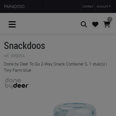
PARADISIO
Contact
Account
0
Snackdoos
Zoeken
ref. 499054
Done by Deer To Go 2-Way Snack Container S, 1 stuk(s) |
Tiny Farm blue