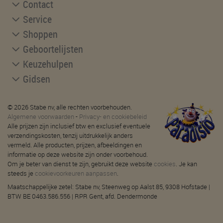
Contact
Service
Shoppen
Geboortelijsten
Keuzehulpen
Gidsen
© 2026 Stabe nv, alle rechten voorbehouden.
Algemene voorwaarden
-
Privacy- en cookiebeleid
Alle prijzen zijn inclusief btw en exclusief eventuele
verzendingskosten, tenzij uitdrukkelijk anders
vermeld. Alle producten, prijzen, afbeeldingen en
informatie op deze website zijn onder voorbehoud.
Om je beter van dienst te zijn, gebruikt deze website
cookies
. Je kan
steeds je
cookievoorkeuren aanpassen
.
Maatschappelijke zetel: Stabe nv, Steenweg op Aalst 85, 9308 Hofstade |
BTW BE 0463.586.556 | RPR Gent, afd. Dendermonde