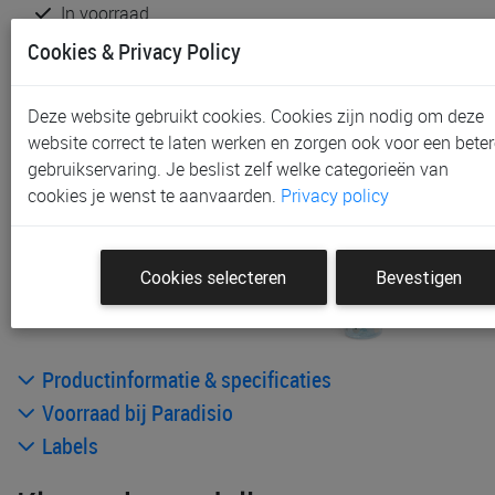
In voorraad
Gratis (en direct) af te halen in onze
winkel
te Aalst,
Cookies & Privacy Policy
Gent en Sint-Niklaas
Gratis (na bestelling) af te halen in onze
winkel
te
Deze website gebruikt cookies. Cookies zijn nodig om deze
Waregem
website correct te laten werken en zorgen ook voor een beter
Gratis verzending vanaf € 80 *
gebruikservaring. Je beslist zelf welke categorieën van
cookies je wenst te aanvaarden.
Privacy policy
Andere artikelen uit deze collectie:
Cookies selecteren
Bevestigen
Productinformatie & specificaties
Voorraad bij Paradisio
Labels