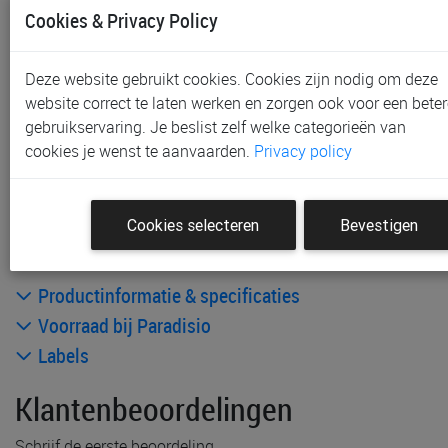
In voorraad
Cookies & Privacy Policy
Gratis (en direct) af te halen in onze
winkel
te Aalst,
Gent, Sint-Niklaas en Waregem
Deze website gebruikt cookies. Cookies zijn nodig om deze
Gratis verzending vanaf € 80 *
website correct te laten werken en zorgen ook voor een beter
gebruikservaring. Je beslist zelf welke categorieën van
Andere artikelen uit deze collectie:
cookies je wenst te aanvaarden.
Privacy policy
Cookies selecteren
Bevestigen
Productinformatie & specificaties
Voorraad bij Paradisio
Labels
Klantenbeoordelingen
Schrijf de eerste beoordeling