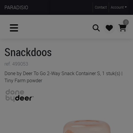
PARADISIO
Contact
Account
0
Snackdoos
Zoeken
ref. 499053
Done by Deer To Go 2-Way Snack Container S, 1 stuk(s) |
Tiny Farm powder