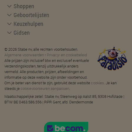
Shoppen
Geboortelijsten
Keuzehulpen
Gidsen
© 2026 Stabe nv, alle rechten voorbehouden.
Algemene voorwaarden
-
Privacy- en cookiebeleid
Alle prijzen zijn inclusief btw en exclusief eventuele
verzendingskosten, tenzij uitdrukkelijk anders
vermeld. Alle producten, prijzen, afbeeldingen en
informatie op deze website zijn onder voorbehoud.
Om je beter van dienst te zijn, gebruikt deze website
cookies
. Je kan
steeds je
cookievoorkeuren aanpassen
.
Maatschappelijke zetel: Stabe nv, Steenweg op Aalst 85, 9308 Hofstade |
BTW BE 0463.586.556 | RPR Gent, afd. Dendermonde