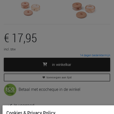
€ 17,95
incl. btw
14 dagen bedenktermijn
in winkelkar
toevoegen aan lijst
Betaal met ecocheque in de winkel
In voorraad
Gratis (en direct) af te halen in onze
winkel
te Aalst,
Cookies & Privacy Policy