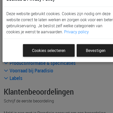
Gent, Sint-Niklaas en Waregem
Gratis verzending vanaf € 80 *
Deze website gebruikt cookies. Cookies zijn nodig om deze
website correct te laten werken en zorgen ook voor een beter
Andere artikelen uit deze collectie:
gebruikservaring. Je beslist zelf welke categorieën van
cookies je wenst te aanvaarden.
Privacy policy
Cookies selecteren
Bevestigen
Productinformatie & specificaties
Voorraad bij Paradisio
Labels
Klantenbeoordelingen
Schrijf de eerste beoordeling
Meld je aan met je Paradisio account om een beoordeling