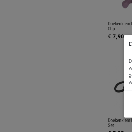
Doekenklem 
Clip
€ 7,90
C
D
w
g
w
Doekenklem 
Set