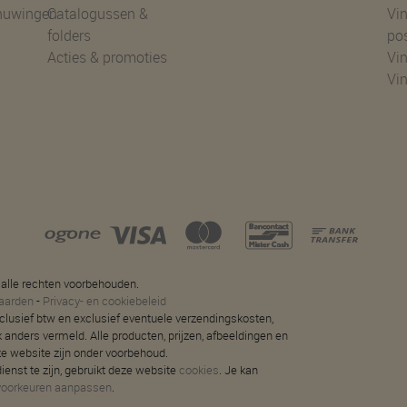
huwingen
Catalogussen &
Vin
folders
po
Acties & promoties
Vin
Vi
 alle rechten voorbehouden.
aarden
-
Privacy- en cookiebeleid
 inclusief btw en exclusief eventuele verzendingskosten,
jk anders vermeld. Alle producten, prijzen, afbeeldingen en
ze website zijn onder voorbehoud.
ienst te zijn, gebruikt deze website
cookies
. Je kan
voorkeuren aanpassen
.