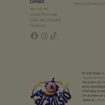
Contact
Veiligheidswaarsc
Wie zijn wij
Contactformulier
Maak een afspraak
Vacatures
© 2026 Stabe nv,
Algemene voorw
Alle prijzen zijn
tenzij uitdrukkeli
informatie op de
Om je beter van d
steeds je
cookie