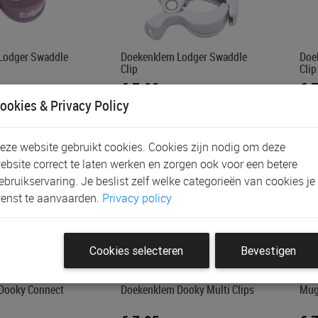
Lodger Swaddle
Doekenklem Lodger Swaddle
Doe
Clip
Clip
€ 7,90
€ 
ookies & Privacy Policy
eze website gebruikt cookies. Cookies zijn nodig om deze
ebsite correct te laten werken en zorgen ook voor een betere
ebruikservaring. Je beslist zelf welke categorieën van cookies je
enst te aanvaarden.
Privacy policy
Cookies selecteren
Bevestigen
Dooky Connect
Doekenklem Dooky Multi Clips
Mug