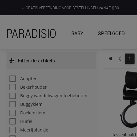
GRATIS VERZENDING VOOR BESTELLINGEN VANAF
80
DE RUIMSTE KEUZE AAN DE SCHERPSTE PRIJZEN
PARADISIO
BABY
SPEELGOED
ONTDEK, BELEEF EN KRIJG ADVIES IN ONZE WINKELS
1
Filter de artikels
Adapter
Bekerhouder
Buggy wandelwagen toebehoren
Buggyklem
Doekenklem
Huifel
Meerijplankje
Tassenhaak D