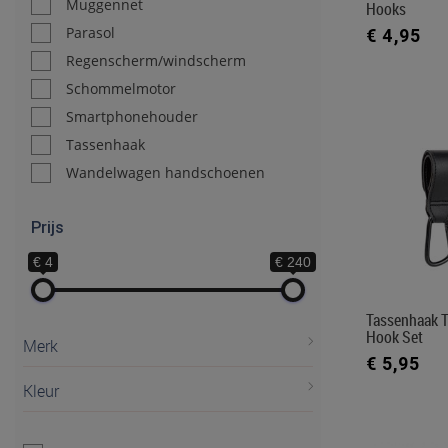
Muggennet
Hooks
Parasol
€ 4,95
Regenscherm/windscherm
Schommelmotor
Smartphonehouder
Tassenhaak
Wandelwagen handschoenen
Prijs
€ 4
€ 240
Tassenhaak 
Hook Set
Merk
€ 5,95
Kleur