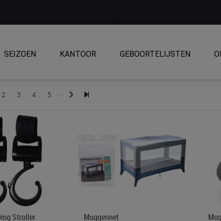
SEIZOEN
KANTOOR
GEBOORTELIJSTEN
O
...
2
3
4
5
ing Stroller
Muggennet
Mug