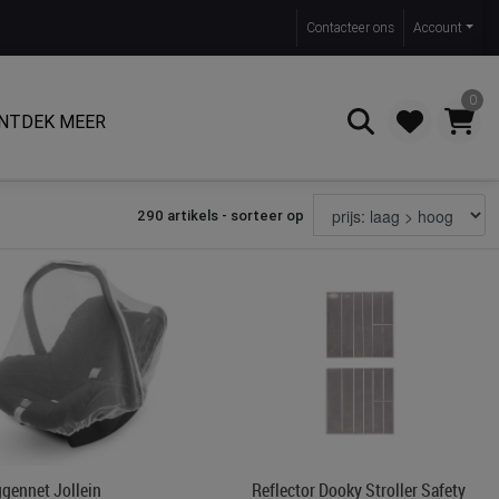
Contact
eer ons
Account
0
NTDEK MEER
290 artikels - sorteer op
Zoeken
gennet Jollein
Reflector Dooky Stroller Safety