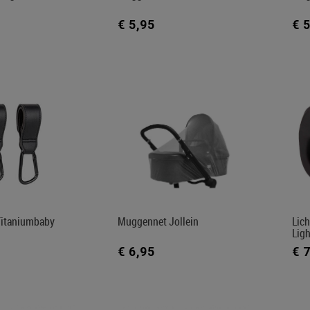
€ 5,95
€ 
Titaniumbaby
Muggennet Jollein
Lich
Ligh
€ 6,95
€ 