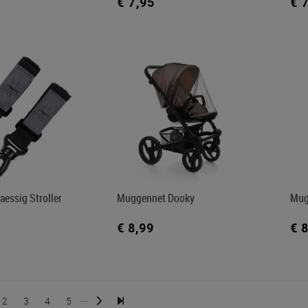
€ 7,95
€ 
aessig Stroller
Muggennet Dooky
Mug
€ 8,99
€ 
...
2
3
4
5