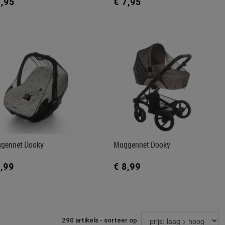
7,95
€ 7,95
gennet Dooky
Muggennet Dooky
8,99
€ 8,99
290 artikels - sorteer op