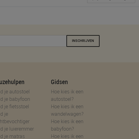
INSCHRIJVEN
uzehulpen
Gidsen
d je autostoel
Hoe kies ik een
d je babyfoon
autostoel?
d je fietsstoel
Hoe kies ik een
d je
wandelwagen?
htbevochtiger
Hoe kies ik een
d je luieremmer
babyfoon?
d je matras
Hoe kies ik een