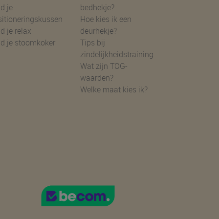
d je
bedhekje?
sitioneringskussen
Hoe kies ik een
d je relax
deurhekje?
nd je stoomkoker
Tips bij
zindelijkheidstraining
Wat zijn TOG-
waarden?
Welke maat kies ik?