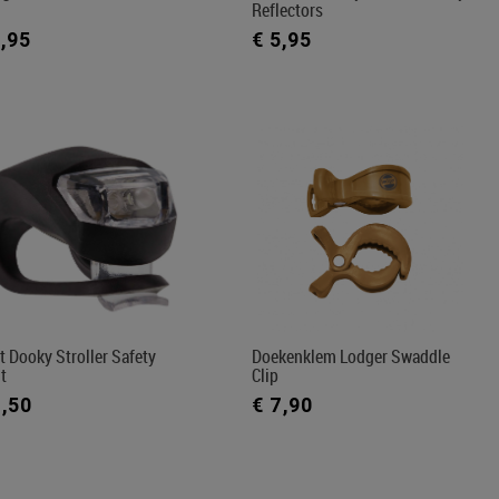
Reflectors
5,95
€ 5,95
t Dooky Stroller Safety
Doekenklem Lodger Swaddle
t
Clip
7,50
€ 7,90