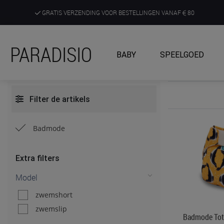
GRATIS VERZENDING VOOR BESTELLINGEN VANAF
80
DE RUIMSTE KEUZE AAN DE SCHERPSTE PRIJZEN
PARADISIO
BABY
SPEELGOED
ONTDEK, BELEEF EN KRIJG ADVIES IN ONZE WINKELS
Filter de artikels
Badmode
Extra filters
Model
zwemshort
zwemslip
Badmode Tot