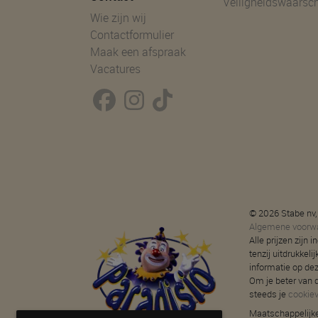
Veiligheidswaarsc
Wie zijn wij
Contactformulier
Maak een afspraak
Vacatures
© 2026 Stabe nv,
Algemene voorw
Alle prijzen zijn
tenzij uitdrukkeli
informatie op de
Om je beter van d
steeds je
cookie
Maatschappelijke