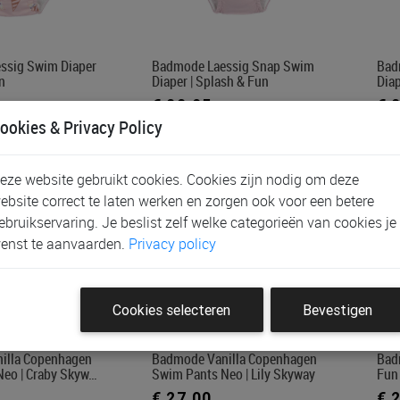
ssig Swim Diaper
Badmode Laessig Snap Swim
Bad
n
Diaper | Splash & Fun
Diap
€ 22,95
€ 
ookies & Privacy Policy
eze website gebruikt cookies. Cookies zijn nodig om deze
ebsite correct te laten werken en zorgen ook voor een betere
ebruikservaring. Je beslist zelf welke categorieën van cookies je
enst te aanvaarden.
Privacy policy
Cookies selecteren
Bevestigen
illa Copenhagen
Badmode Vanilla Copenhagen
Bad
eo | Craby Skyw…
Swim Pants Neo | Lily Skyway
Fun
€ 27,00
€ 