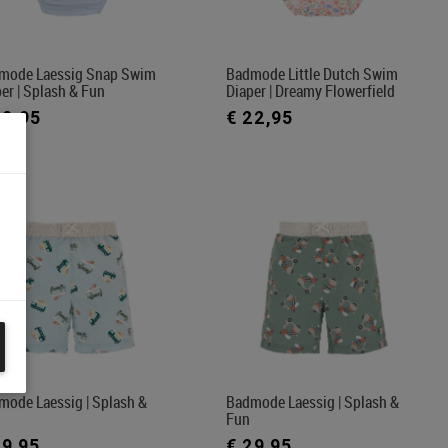
mode Laessig Snap Swim
Badmode Little Dutch Swim
er | Splash & Fun
Diaper | Dreamy Flowerfield
22,95
€ 22,95
mode Laessig | Splash &
Badmode Laessig | Splash &
Fun
29,95
€ 29,95