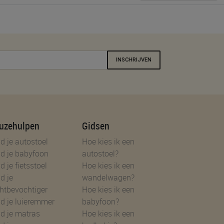
INSCHRIJVEN
uzehulpen
Gidsen
d je autostoel
Hoe kies ik een
d je babyfoon
autostoel?
d je fietsstoel
Hoe kies ik een
d je
wandelwagen?
htbevochtiger
Hoe kies ik een
d je luieremmer
babyfoon?
d je matras
Hoe kies ik een