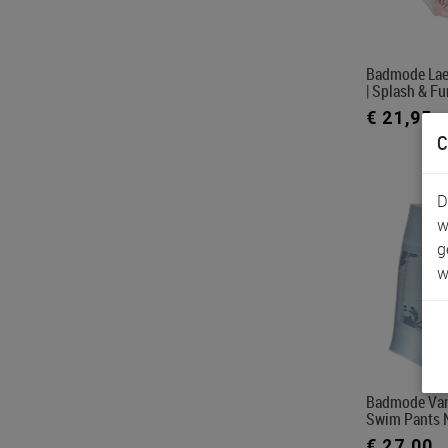
Badmode Lae
| Splash & Fu
€ 21,95
C
D
w
g
w
Badmode Van
Swim Pants N
€ 27,00