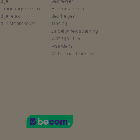
d je
bedhekje?
sitioneringskussen
Hoe kies ik een
d je relax
deurhekje?
nd je stoomkoker
Tips bij
zindelijkheidstraining
Wat zijn TOG-
waarden?
Welke maat kies ik?