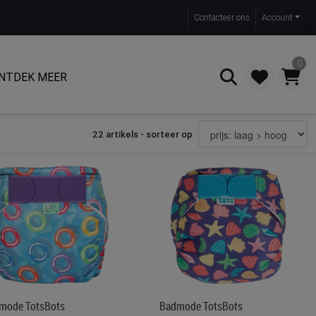
Contact
eer ons
Account
0
NTDEK MEER
22 artikels - sorteer op
Zoeken
mode TotsBots
Badmode TotsBots