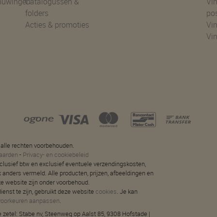
huwingen
Catalogussen &
Vin
folders
po
Acties & promoties
Vin
Vi
 alle rechten voorbehouden.
aarden
-
Privacy- en cookiebeleid
 inclusief btw en exclusief eventuele verzendingskosten,
jk anders vermeld. Alle producten, prijzen, afbeeldingen en
ze website zijn onder voorbehoud.
ienst te zijn, gebruikt deze website
cookies
. Je kan
voorkeuren aanpassen
.
 zetel: Stabe nv, Steenweg op Aalst 85, 9308 Hofstade |