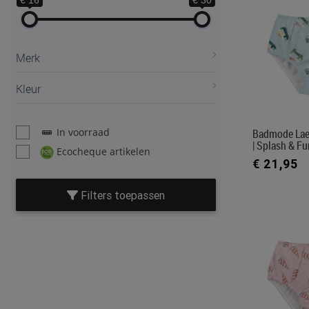
€ 16
€ 30
Merk
Kleur
In voorraad
Badmode Lae
| Splash & Fu
Ecocheque artikelen
€ 21,95
Filters toepassen