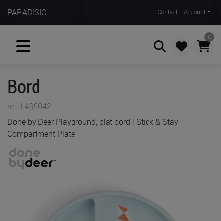
PARADISIO
Contact
Account
0
Bord
Zoeken
ref. I-499042
Done by Deer Playground, plat bord | Stick & Stay
Compartment Plate