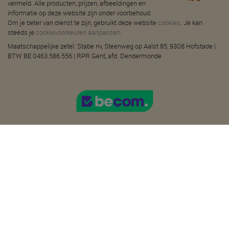
vermeld. Alle producten, prijzen, afbeeldingen en
informatie op deze website zijn onder voorbehoud.
Om je beter van dienst te zijn, gebruikt deze website
cookies
. Je kan
steeds je
cookievoorkeuren aanpassen
.
Maatschappelijke zetel: Stabe nv, Steenweg op Aalst 85, 9308 Hofstade |
BTW BE 0463.586.556 | RPR Gent, afd. Dendermonde