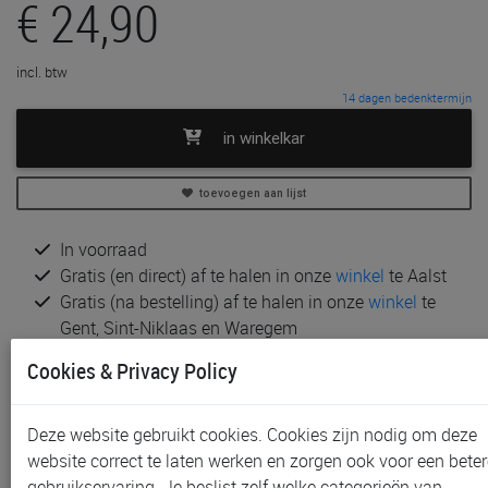
€ 24,90
incl. btw
14 dagen bedenktermijn
in winkelkar
toevoegen aan lijst
In voorraad
Gratis (en direct) af te halen in onze
winkel
te Aalst
Gratis (na bestelling) af te halen in onze
winkel
te
Gent, Sint-Niklaas en Waregem
Gratis verzending vanaf € 80 *
Cookies & Privacy Policy
Andere artikelen uit deze collectie:
Deze website gebruikt cookies. Cookies zijn nodig om deze
website correct te laten werken en zorgen ook voor een beter
gebruikservaring. Je beslist zelf welke categorieën van