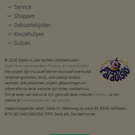
Service
Shoppen
Geboortelijsten
Keuzehulpen
Gidsen
© 2026 Stabe nv, alle rechten voorbehouden.
Algemene voorwaarden
-
Privacy- en cookiebeleid
Alle prijzen zijn inclusief btw en exclusief eventuele
verzendingskosten, tenzij uitdrukkelijk anders
vermeld. Alle producten, prijzen, afbeeldingen en
informatie op deze website zijn onder voorbehoud.
Om je beter van dienst te zijn, gebruikt deze website
cookies
. Je kan
steeds je
cookievoorkeuren aanpassen
.
Maatschappelijke zetel: Stabe nv, Steenweg op Aalst 85, 9308 Hofstade |
BTW BE 0463.586.556 | RPR Gent, afd. Dendermonde