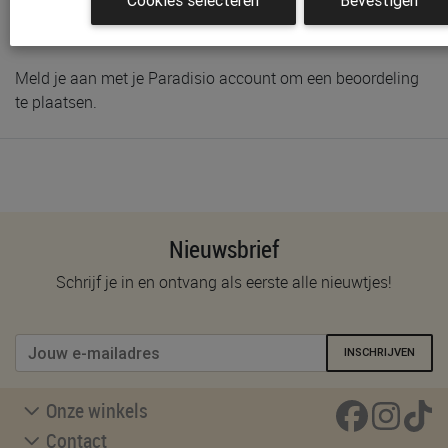
Cookies selecteren
Bevestigen
Schrijf de eerste beoordeling
Meld je aan met je Paradisio account om een beoordeling
te plaatsen.
Nieuwsbrief
Schrijf je in en ontvang als eerste alle nieuwtjes!
INSCHRIJVEN
Onze winkels
Contact