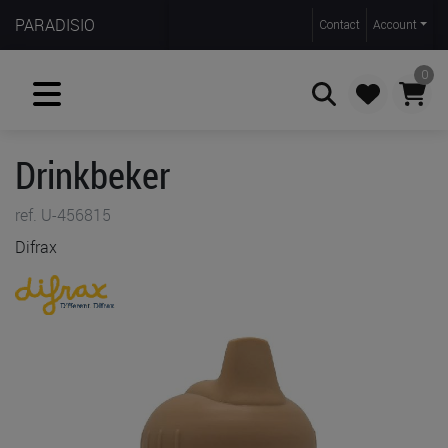
PARADISIO
Contact
Account
0
Drinkbeker
Zoeken
ref. U-456815
Difrax