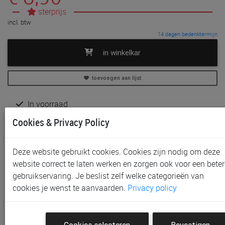
sterprijs
incl. btw
14 dagen bedenktermijn
in winkelkar
toevoegen aan lijst
In voorraad
Gratis (en direct) af te halen in onze
winkel
te Gent
Cookies & Privacy Policy
Niet meer verkrijgbaar in onze
winkel
te Aalst, Sint-
Niklaas en Waregem
Deze website gebruikt cookies. Cookies zijn nodig om deze
Gratis verzending vanaf € 80 *
website correct te laten werken en zorgen ook voor een beter
gebruikservaring. Je beslist zelf welke categorieën van
Productinformatie & specificaties
cookies je wenst te aanvaarden.
Privacy policy
Voorraad bij Paradisio
Klantenbeoordelingen