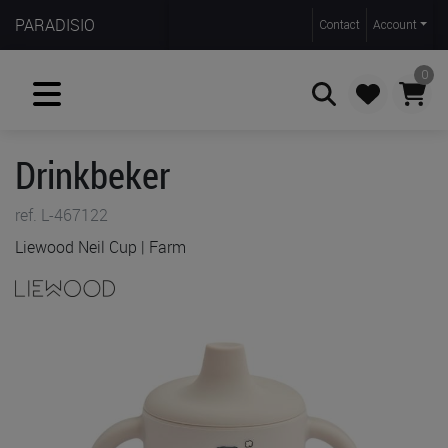
PARADISIO
Contact
Account
0
Drinkbeker
Zoeken
ref. L-467122
Liewood Neil Cup | Farm