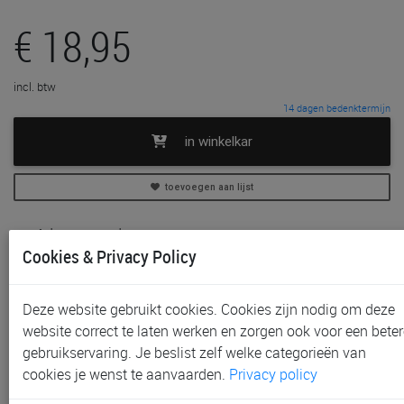
€ 18,95
incl. btw
14 dagen bedenktermijn
in winkelkar
toevoegen aan lijst
In voorraad
Cookies & Privacy Policy
Gratis (en direct) af te halen in onze
winkel
te
Waregem
Niet meer verkrijgbaar in onze
winkel
te Aalst, Gent en
Deze website gebruikt cookies. Cookies zijn nodig om deze
Sint-Niklaas
website correct te laten werken en zorgen ook voor een beter
Gratis verzending vanaf € 80 *
gebruikservaring. Je beslist zelf welke categorieën van
cookies je wenst te aanvaarden.
Privacy policy
Productinformatie & specificaties