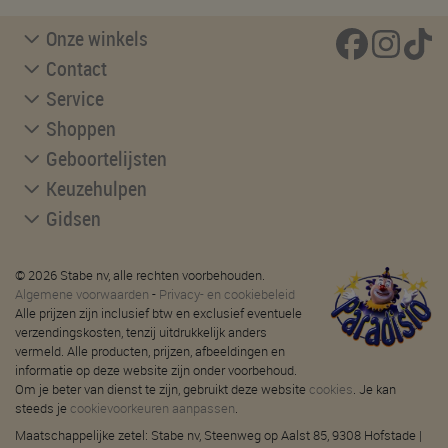
Onze winkels
Contact
Service
Shoppen
Geboortelijsten
Keuzehulpen
Gidsen
© 2026 Stabe nv, alle rechten voorbehouden.
Algemene voorwaarden
-
Privacy- en cookiebeleid
Alle prijzen zijn inclusief btw en exclusief eventuele
verzendingskosten, tenzij uitdrukkelijk anders
vermeld. Alle producten, prijzen, afbeeldingen en
informatie op deze website zijn onder voorbehoud.
Om je beter van dienst te zijn, gebruikt deze website
cookies
. Je kan
steeds je
cookievoorkeuren aanpassen
.
Maatschappelijke zetel: Stabe nv, Steenweg op Aalst 85, 9308 Hofstade |