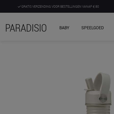
GRATIS VERZENDING VOOR BESTELLINGEN VANAF
80
DE RUIMSTE KEUZE AAN DE SCHERPSTE PRIJZEN
PARADISIO
BABY
SPEELGOED
ONTDEK, BELEEF EN KRIJG ADVIES IN ONZE WINKELS