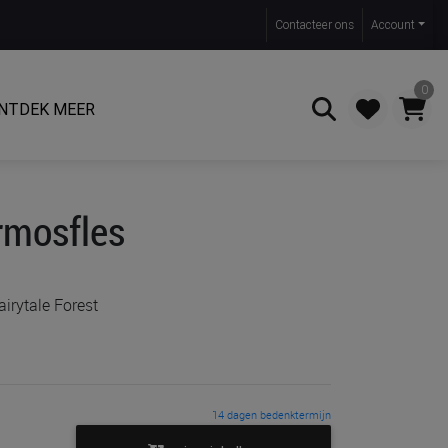
Contact
eer ons
Account
0
NTDEK MEER
Zoeken
rmosfles
airytale Forest
14 dagen bedenktermijn