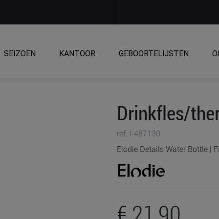
SEIZOEN
KANTOOR
GEBOORTELIJSTEN
O
Drinkfles/the
ref. I-487130
Elodie Details Water Bottle | F
€ 21,90