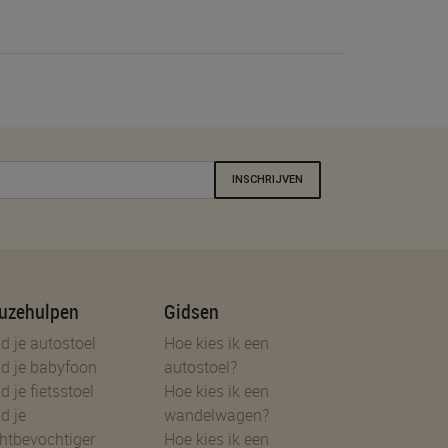
INSCHRIJVEN
uzehulpen
Gidsen
d je autostoel
Hoe kies ik een
d je babyfoon
autostoel?
d je fietsstoel
Hoe kies ik een
d je
wandelwagen?
htbevochtiger
Hoe kies ik een