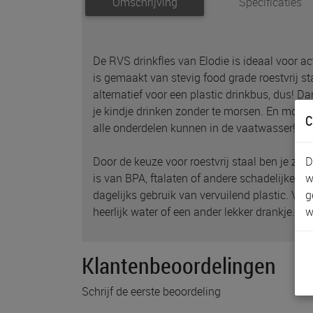
Omschrijving
Specificaties
De RVS drinkfles van Elodie is ideaal voor ac
is gemaakt van stevig food grade roestvrij s
alternatief voor een plastic drinkbus, dus! Da
je kindje drinken zonder te morsen. En moo
C
alle onderdelen kunnen in de vaatwasser! ;-)
D
Door de keuze voor roestvrij staal ben je zeke
w
is van BPA, ftalaten of andere schadelijke st
g
dagelijks gebruik van vervuilend plastic. Vul
w
heerlijk water of een ander lekker drankje.
Klantenbeoordelingen
Schrijf de eerste beoordeling