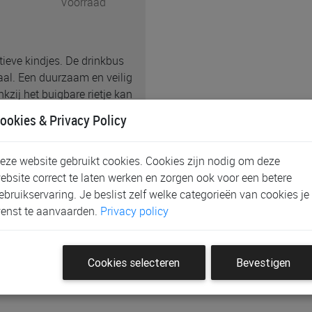
Voorraad
tieve kindjes. De drinkbus
taal. Een duurzaam en veilig
nkzij het buigbare rietje kan
i meegenomen voor ouders:
ookies & Privacy Policy
eze website gebruikt cookies. Cookies zijn nodig om deze
r dat dit product 100% vrij
ebsite correct te laten werken en zorgen ook voor een betere
offen. Ook verminder je zo
ebruikservaring. Je beslist zelf welke categorieën van cookies je
 de drinkfles met 350 ml
enst te aanvaarden.
Privacy policy
Cookies selecteren
Bevestigen