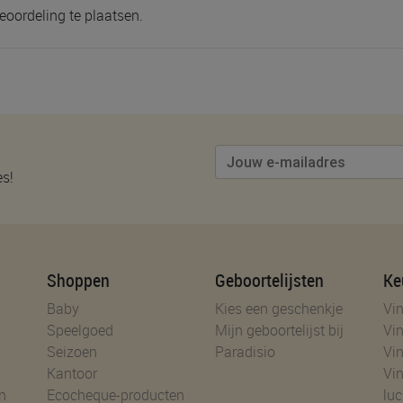
eoordeling te plaatsen.
es!
Shoppen
Geboortelijsten
Ke
Baby
Kies een geschenkje
Vin
Speelgoed
Mijn geboortelijst bij
Vin
Seizoen
Paradisio
Vin
Kantoor
Vin
n
Ecocheque-producten
luc