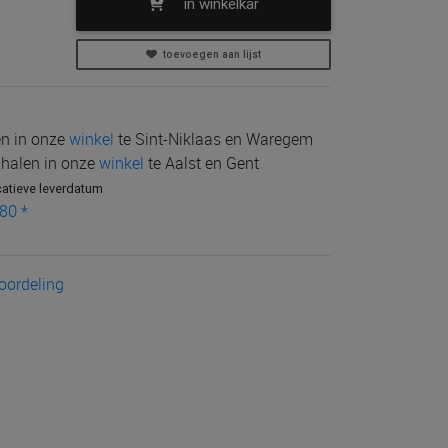
in winkelkar
toevoegen aan lijst
len in onze
winkel
te Sint-Niklaas en Waregem
e halen in onze
winkel
te Aalst en Gent
catieve leverdatum
80 *
eoordeling