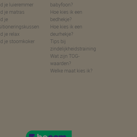
d je luieremmer
babyfoon?
d je matras
Hoe kies ik een
d je
bedhekje?
sitioneringskussen
Hoe kies ik een
d je relax
deurhekje?
nd je stoomkoker
Tips bij
zindelijkheidstraining
Wat zijn TOG-
waarden?
Welke maat kies ik?