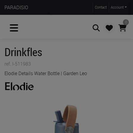
PARADISIO
Contact
Account
0
Drinkfles
Zoeken
ref. I-511983
Elodie Details Water Bottle | Garden Leo