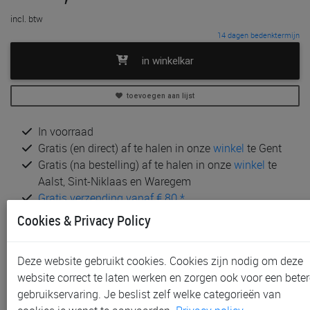
incl. btw
14 dagen bedenktermijn
in winkelkar
toevoegen aan lijst
In voorraad
Gratis (en direct) af te halen in onze
winkel
te Gent
Gratis (na bestelling) af te halen in onze
winkel
te
Aalst, Sint-Niklaas en Waregem
Gratis verzending vanaf € 80 *
Cookies & Privacy Policy
Andere artikelen uit deze collectie:
Deze website gebruikt cookies. Cookies zijn nodig om deze
website correct te laten werken en zorgen ook voor een beter
gebruikservaring. Je beslist zelf welke categorieën van