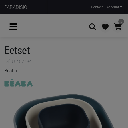
PARADISIO
Contact
Account
0
Eetset
Zoeken
ref. U-462784
Beaba