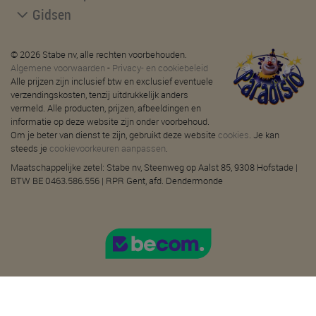
Gidsen
© 2026 Stabe nv, alle rechten voorbehouden.
Algemene voorwaarden
-
Privacy- en cookiebeleid
Alle prijzen zijn inclusief btw en exclusief eventuele
verzendingskosten, tenzij uitdrukkelijk anders
vermeld. Alle producten, prijzen, afbeeldingen en
informatie op deze website zijn onder voorbehoud.
Om je beter van dienst te zijn, gebruikt deze website
cookies
. Je kan
steeds je
cookievoorkeuren aanpassen
.
Maatschappelijke zetel: Stabe nv, Steenweg op Aalst 85, 9308 Hofstade |
BTW BE 0463.586.556 | RPR Gent, afd. Dendermonde