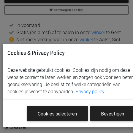
toevoegen aan lijst
In voorraad
Gratis (en direct) af te halen in onze
winkel
te Gent
Niet meer verkrijgbaar in onze
winkel
te Aalst, Sint-
Niklaas en Waregem
Cookies & Privacy Policy
Gratis verzending vanaf € 80 *
Productinformatie & specificaties
Deze website gebruikt cookies. Cookies zijn nodig om deze
website correct te laten werken en zorgen ook voor een beter
Voorraad bij Paradisio
gebruikservaring. Je beslist zelf welke categorieën van
cookies je wenst te aanvaarden.
Privacy policy
Klantenbeoordelingen
Schrijf de eerste beoordeling
Cookies selecteren
Bevestigen
Meld je aan met je Paradisio account om een beoordeling
te plaatsen.