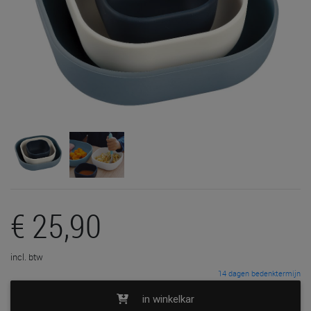
€ 25,90
incl. btw
14 dagen bedenktermijn
in winkelkar