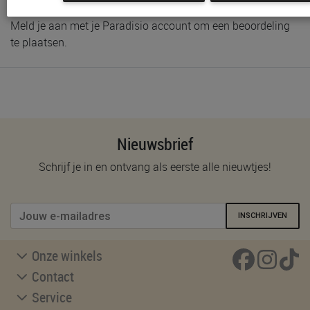
Meld je aan met je Paradisio account om een beoordeling
te plaatsen.
Nieuwsbrief
Schrijf je in en ontvang als eerste alle nieuwtjes!
INSCHRIJVEN
Onze winkels
Contact
Service