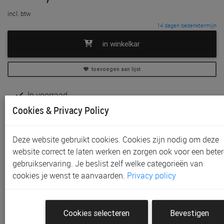
incl. btw
14 dagen bedenktermijn
in winkelkar
toevoegen aan lijst
In voorraad
Gratis (en direct) af te halen in onze
winkel
te Aalst,
Cookies & Privacy Policy
Gent, Sint-Niklaas en Waregem
Gratis verzending vanaf € 80 *
Deze website gebruikt cookies. Cookies zijn nodig om deze
website correct te laten werken en zorgen ook voor een beter
Productinformatie & specificaties
gebruikservaring. Je beslist zelf welke categorieën van
Voorraad bij Paradisio
cookies je wenst te aanvaarden.
Privacy policy
Klantenbeoordelingen
Cookies selecteren
Bevestigen
Schrijf de eerste beoordeling