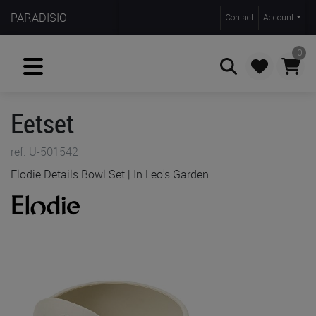
PARADISIO
Contact
Account
0
Eetset
Zoeken
ref. U-501542
Elodie Details Bowl Set | In Leo's Garden