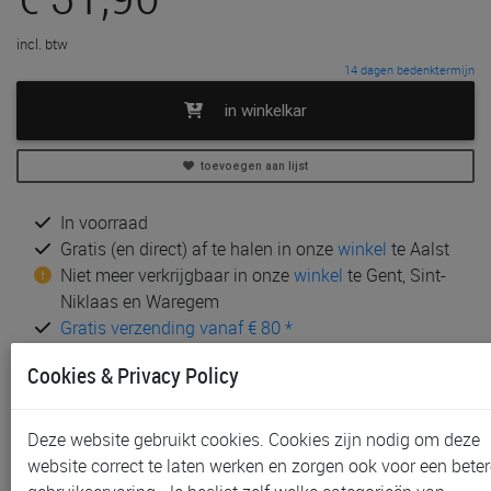
incl. btw
14 dagen bedenktermijn
in winkelkar
toevoegen aan lijst
In voorraad
Gratis (en direct) af te halen in onze
winkel
te Aalst
Niet meer verkrijgbaar in onze
winkel
te Gent, Sint-
Niklaas en Waregem
Gratis verzending vanaf € 80 *
Cookies & Privacy Policy
Andere artikelen uit deze collectie:
Deze website gebruikt cookies. Cookies zijn nodig om deze
website correct te laten werken en zorgen ook voor een beter