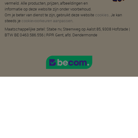
vermeld. Alle producten, prijzen, afbeeldingen en
informatie op deze website zijn onder voorbehoud.
Om je beter van dienst te zijn, gebruikt deze website
cookies
. Je kan
steeds je
cookievoorkeuren aanpassen
.
Maatschappelijke zetel: Stabe nv, Steenweg op Aalst 85, 9308 Hofstade |
BTW BE 0463.586.556 | RPR Gent, afd. Dendermonde