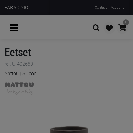
PARADISIO
Contact
Account
0
Eetset
Zoeken
ref. U-402660
Nattou | Silicon