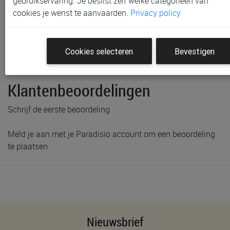
gebruikservaring. Je beslist zelf welke categorieën van
cookies je wenst te aanvaarden.
Privacy policy
Productinformatie & specificaties
Voorraad bij Paradisio
Cookies selecteren
Bevestigen
Labels
Klantenbeoordelingen
Schrijf de eerste beoordeling
Meld je aan met je Paradisio account om een beoordeling
te plaatsen.
Nieuwsbrief