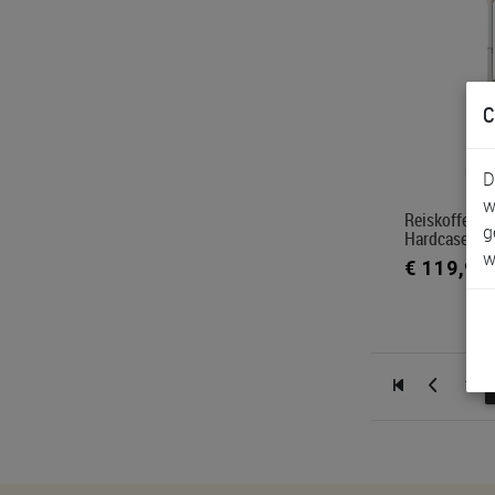
C
D
w
Reiskoffer L
g
Hardcase Sui
w
€ 119,95
1