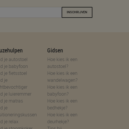
INSCHRIJVEN
uzehulpen
Gidsen
d je autostoel
Hoe kies ik een
d je babyfoon
autostoel?
d je fietsstoel
Hoe kies ik een
d je
wandelwagen?
htbevochtiger
Hoe kies ik een
d je luieremmer
babyfoon?
d je matras
Hoe kies ik een
d je
bedhekje?
sitioneringskussen
Hoe kies ik een
d je relax
deurhekje?
nd je stoomkoker
Tips bij