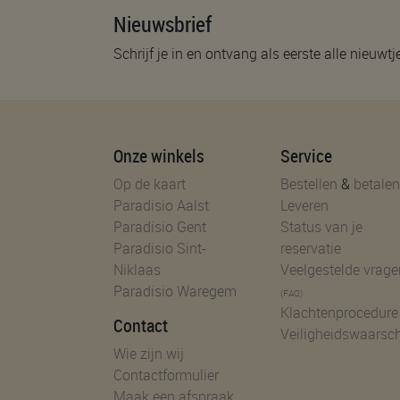
Nieuwsbrief
Schrijf je in en ontvang als eerste alle nieuwtj
Onze winkels
Service
Op de kaart
Bestellen
&
betalen
Paradisio Aalst
Leveren
Paradisio Gent
Status van je
Paradisio Sint-
reservatie
Niklaas
Veelgestelde vrage
Paradisio Waregem
(FAQ)
Klachtenprocedure
Contact
Veiligheidswaarsc
Wie zijn wij
Contactformulier
Maak een afspraak