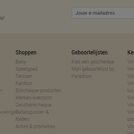
es!
Shoppen
Geboortelijsten
Ke
Baby
Kies een geschenkje
Vin
Speelgoed
Mijn geboortelijst bij
Vin
Seizoen
Paradisio
Vin
Kantoor
Vin
n
Ecocheque-producten
luc
Merken-overzicht
Vin
Geschenkcheque
Vin
huwingen
Catalogussen &
Vin
folders
po
Acties & promoties
Vin
Vi