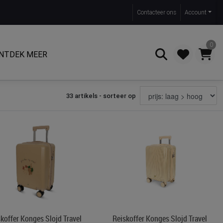
Contact
eer ons
Account
0
NTDEK MEER
33 artikels - sorteer op
Zoeken
koffer Konges Slojd Travel
Reiskoffer Konges Slojd Travel