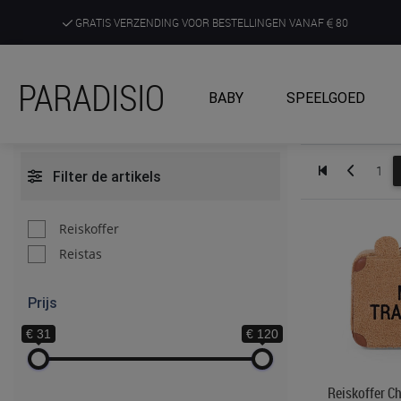
GRATIS VERZENDING VOOR BESTELLINGEN VANAF
80
DE RUIMSTE KEUZE AAN DE SCHERPSTE PRIJZEN
PARADISIO
BABY
SPEELGOED
ONTDEK, BELEEF EN KRIJG ADVIES IN ONZE WINKELS
1
Filter de artikels
Reiskoffer
Reistas
Prijs
€ 31
€ 120
Reiskoffer C