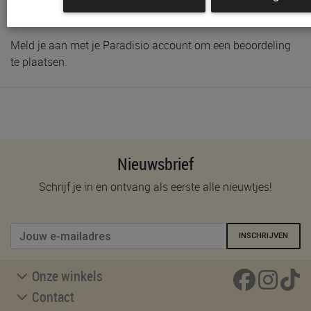
Schrijf de eerste beoordeling
Meld je aan met je Paradisio account om een beoordeling
te plaatsen.
Nieuwsbrief
Schrijf je in en ontvang als eerste alle nieuwtjes!
INSCHRIJVEN
Onze winkels
Contact