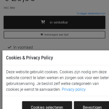
incl. btw
14 dagen bedenktermijn
in winkelkar
toevoegen aan lijst
In voorraad
Gratis (en direct) af te halen in onze
winkel
te Aalst
Cookies & Privacy Policy
Niet meer verkrijgbaar in onze
winkel
te Gent, Sint-
Niklaas en Waregem
Gratis verzending vanaf € 80 *
Deze website gebruikt cookies. Cookies zijn nodig om deze
website correct te laten werken en zorgen ook voor een beter
Productinformatie & specificaties
gebruikservaring. Je beslist zelf welke categorieën van
cookies je wenst te aanvaarden.
Privacy policy
Voorraad bij Paradisio
Klantenbeoordelingen
Cookies selecteren
Bevestigen