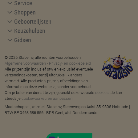
Service
Shoppen
Geboortelijsten
Keuzehulpen
Gidsen
© 2026 Stabe nv, alle rechten voorbehouden.
Algemene voorwaarden
-
Privacy- en cookiebeleid
Alle prijzen zijn inclusief btw en exclusief eventuele
verzendingskosten, tenzij uitdrukkelijk anders
vermeld. Alle producten, prijzen, afbeeldingen en
informatie op deze website zijn onder voorbehoud.
Om je beter van dienst te zijn, gebruikt deze website
cookies
. Je kan
steeds je
cookievoorkeuren aanpassen
.
Maatschappelijke zetel: Stabe nv, Steenweg op Aalst 85, 9308 Hofstade |
BTW BE 0463.586.556 | RPR Gent, afd. Dendermonde