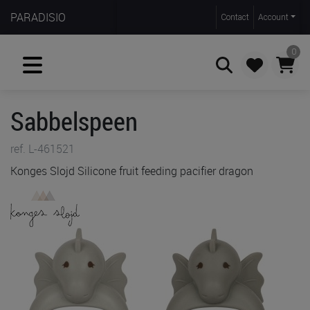
PARADISIO
Contact
Account
0
Sabbelspeen
Zoeken
ref. L-461521
Konges Slojd Silicone fruit feeding pacifier dragon