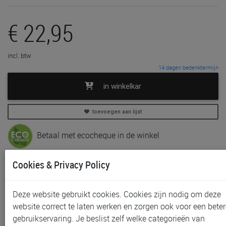
€ 22,95
incl. btw
14 dagen bedenktermijn
in winkelkar
toevoegen aan lijst
Betaal met ecocheque in de winkel
Cookies & Privacy Policy
In voorraad
Gratis (en direct) af te halen in onze
winkel
te Aalst
Niet meer verkrijgbaar in onze
winkel
te Gent, Sint-
Deze website gebruikt cookies. Cookies zijn nodig om deze
Niklaas en Waregem
website correct te laten werken en zorgen ook voor een beter
Gratis verzending vanaf € 80 *
gebruikservaring. Je beslist zelf welke categorieën van