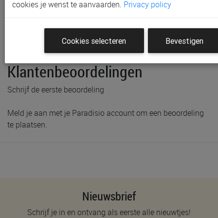
cookies je wenst te aanvaarden.
Privacy policy
Productinformatie & specificaties
Voorraad bij Paradisio
Cookies selecteren
Bevestigen
Labels
Klantenbeoordelingen
Schrijf de eerste beoordeling
Meld je aan met je Paradisio account om een beoordeling
te plaatsen.
Nieuwsbrief
Schrijf je in en ontvang als eerste alle nieuwtjes!