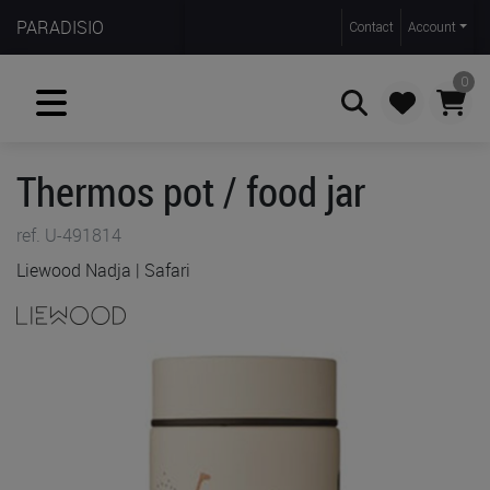
PARADISIO
Contact
Account
0
Thermos pot / food jar
Zoeken
ref. U-491814
Liewood Nadja | Safari