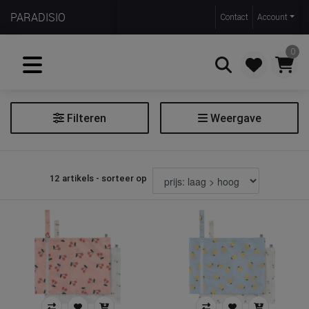
PARADISIO
Contact
Account
0
Filteren
Weergave
Zoeken
Wet bag
12 artikels - sorteer op
Prijs
€ 14
€ 18
Merk