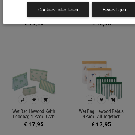
Cookies selecteren
Bevestigen
Wet Bag Mushie Water
Wet Bag Mushie Water
Resistant Wet Bags
Resistant Wet Bags
€ 15,95
€ 15,95
Wet Bag Liewood Keith
Wet Bag Liewood Rebus
Foodbag 4-Pack | Crab
4Pack | All Together
€ 17,95
€ 17,95