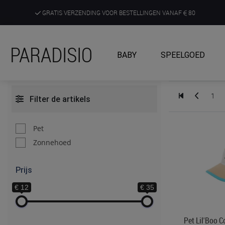
GRATIS VERZENDING VOOR BESTELLINGEN VANAF
80
DE RUIMSTE KEUZE AAN DE SCHERPSTE PRIJZEN
PARADISIO
BABY
SPEELGOED
ONTDEK, BELEEF EN KRIJG ADVIES IN ONZE WINKELS
1
Filter de artikels
Pet
Zonnehoed
Prijs
€ 12
€ 35
Pet Lil'Boo 