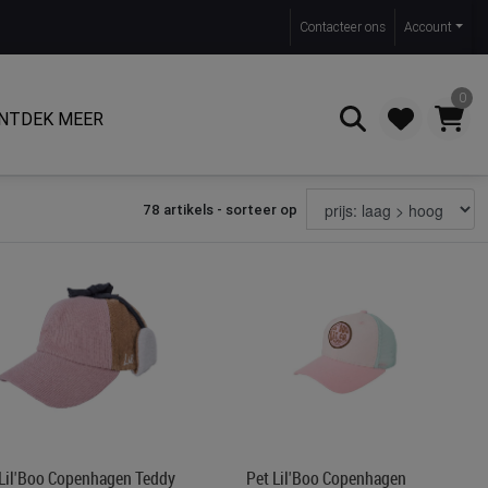
Contact
eer ons
Account
0
NTDEK MEER
78 artikels - sorteer op
Zoeken
 Lil'Boo Copenhagen Teddy
Pet Lil'Boo Copenhagen