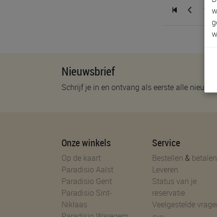
1
w
g
w
Nieuwsbrief
Schrijf je in en ontvang als eerste alle nieuwtj
Onze winkels
Service
Op de kaart
Bestellen
&
betalen
Paradisio Aalst
Leveren
Paradisio Gent
Status van je
Paradisio Sint-
reservatie
Niklaas
Veelgestelde vrage
Paradisio Waregem
(FAQ)