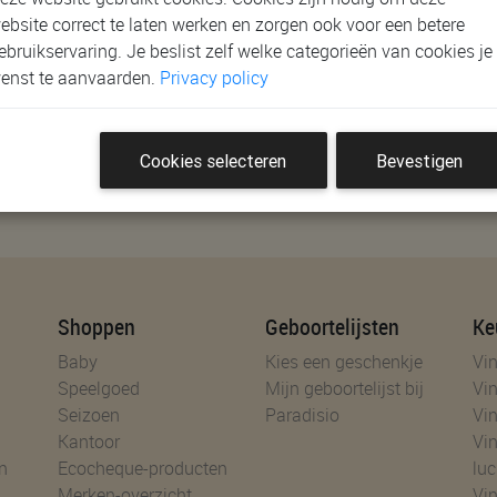
2
3
4
ebsite correct te laten werken en zorgen ook voor een betere
ebruikservaring. Je beslist zelf welke categorieën van cookies je
enst te aanvaarden.
Privacy policy
Cookies selecteren
Bevestigen
es!
Shoppen
Geboortelijsten
Ke
Baby
Kies een geschenkje
Vin
Speelgoed
Mijn geboortelijst bij
Vin
Seizoen
Paradisio
Vin
Kantoor
Vin
n
Ecocheque-producten
luc
Merken-overzicht
Vin