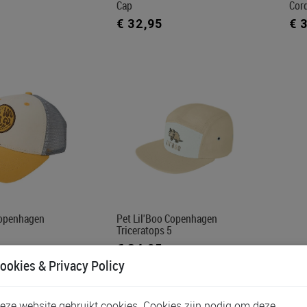
Cap
Cor
€ 32,95
€ 
Copenhagen
Pet Lil'Boo Copenhagen
Triceratops 5
€ 34,95
ookies & Privacy Policy
eze website gebruikt cookies. Cookies zijn nodig om deze