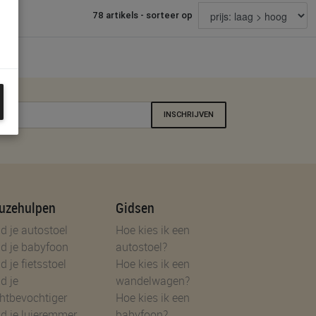
78 artikels - sorteer op
INSCHRIJVEN
uzehulpen
Gidsen
d je autostoel
Hoe kies ik een
d je babyfoon
autostoel?
d je fietsstoel
Hoe kies ik een
d je
wandelwagen?
htbevochtiger
Hoe kies ik een
d je luieremmer
babyfoon?