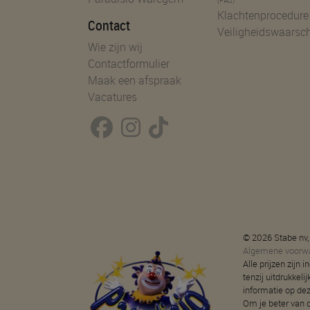
Klachtenprocedure
Contact
Veiligheidswaarsc
Wie zijn wij
Contactformulier
Maak een afspraak
Vacatures
© 2026 Stabe nv,
Algemene voorw
Alle prijzen zijn
tenzij uitdrukkeli
informatie op de
Om je beter van d