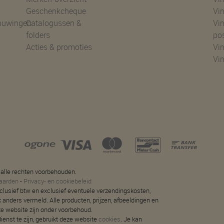
Geschenkcheque
Vin
huwingen
Catalogussen &
Vin
folders
po
Acties & promoties
Vin
Vi
 alle rechten voorbehouden.
aarden
-
Privacy- en cookiebeleid
 inclusief btw en exclusief eventuele verzendingskosten,
jk anders vermeld. Alle producten, prijzen, afbeeldingen en
ze website zijn onder voorbehoud.
ienst te zijn, gebruikt deze website
cookies
. Je kan