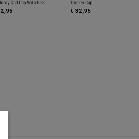
duroy Dad Cap With Ears
Trucker Cap
32,95
€ 32,95