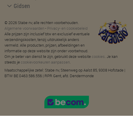
Gidsen
© 2026 Stabe nv, alle rechten voorbehouden.
Algemene voorwaarden
-
Privacy- en cookiebeleid
Alle prijzen zijn inclusief btw en exclusief eventuele
verzendingskosten, tenzij uitdrukkelijk anders
vermeld. Alle producten, prijzen, afbeeldingen en
informatie op deze website zijn onder voorbehoud.
Om je beter van dienst te zijn, gebruikt deze website
cookies
. Je kan
steeds je
cookievoorkeuren aanpassen
.
Maatschappelijke zetel: Stabe nv, Steenweg op Aalst 85, 9308 Hofstade |
BTW BE 0463.586.556 | RPR Gent, afd. Dendermonde