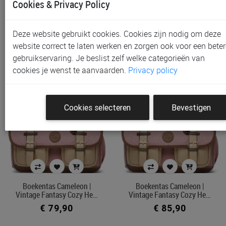
Cookies & Privacy Policy
Rugzak Cameleon |
Boekentas Cameleon |
Vintage Urban Navy Oran…
Vintage Fantasy Ballet D…
Deze website gebruikt cookies. Cookies zijn nodig om deze
€ 75,90
€ 79,90
website correct te laten werken en zorgen ook voor een beter
gebruikservaring. Je beslist zelf welke categorieën van
cookies je wenst te aanvaarden.
Privacy policy
Cookies selecteren
Bevestigen
Boekentas Cameleon |
Boekentas Cameleon |
Vintage Fantasy Cozy He…
Vintage Fantasy Cozy He…
€ 79,90
€ 85,90